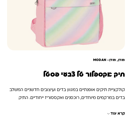
מודן, מודן- ‏MODAN
תיק אקספלור טל צבעי פסטל
קולקציית תיקים אופנתיים במגוון בדים ועיצובים חדשניים המשלב
בדים במרקמים מיוחדים, רוכסנים ואקססוריז ייחודיים. התיק
מחולק לשלושה תאים המאפשרים חלוקה נוחה של הציוד וניתן
קרא עוד
לנשיאה על גבי הגב בעזרת כתפיות מרופדות ומתכווננות. התיק
עשוי מחומרים איכותיים ועמידים אשר יבטיחו את עמידותו של
התיק.