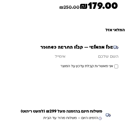
₪
179.00
המחיר הנוכחי הוא: ₪179.00.
המחיר המקורי היה: ₪250.00.
חיסכון
71.00
₪
₪
250.00
המלאי אזל
אזל מהמלאי — קבלו התראה כשחוזר
אימייל
השם שלכם
אני מאשר/ת קבלת עדכון על המוצר
עדכנו אותי כשחוזר
משלוח חינם בהזמנה מעל ₪299 (למעט ריהוט)
הזמינו היום — משלוח מהיר עד הבית