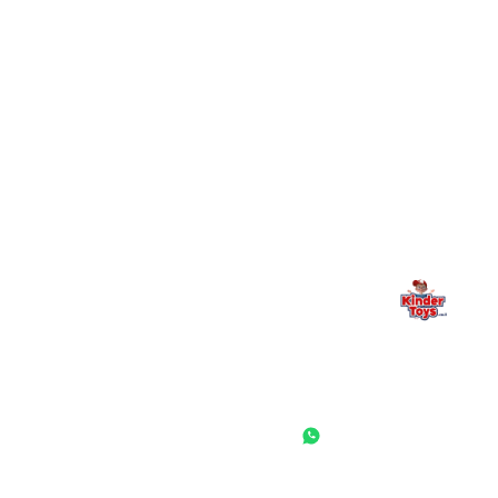
מילה אחרונה, מהלב
Kinder Toys היא לא רק חנות — היא בית למשחק, גילוי וחיבור
משפחתי. אם משהו לא ברור, חסר, או אתם פשוט רוצים להתייעץ
— אנחנו כאן. תמיד.
החנות המובילה לצעצועים, מכשירי כתיבה, חומרי יצירה וציוד לגני ילדים
ובתי ספר. שירות אישי, מחירים הוגנים ואלפי לקוחות מרוצים.
◎
f
ראשי
גננות ומוסדות