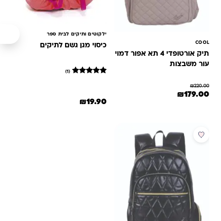
ילקוטים ותיקים לבית ספר
COOL
כיסוי מגן גשם לתיקים
תיק אורטופדי 4 תא אפור דמוי
עור משבצות
(1)
1
מדורג
₪
220.00
5
המחיר המקורי היה: ₪220.00.
המחיר הנוכחי הוא: ₪179.00.
₪
179.00
מתוך 5
₪
19.90
מבוסס על
דירוגים של
לקוחות
מבצע