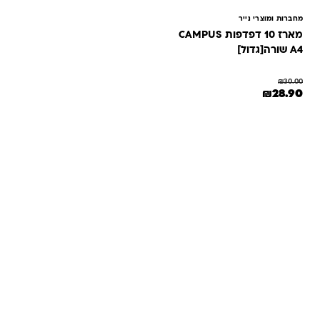
מחברות ומוצרי נייר
מארז 10 דפדפות CAMPUS
A4 שורה[גדול]
₪
30.00
המחיר המקורי היה: ₪30.00.
המחיר הנוכחי הוא: ₪28.90.
₪
28.90
שאלות ותשובות
אנחנו יודעים שלקנות אונליין זה עניין של אמון. במיוחד כשמדובר
במשחקים ומתנות לילדים — משהו שחייב להיות מדויק, איכותי
ומתאים באמת. ב-Kinder Toys תמצאו שירות אישי, ליווי והכוונה
מהלב — מההזמנה ועד שהחנות מגיעה לידיים שלכם. אנחנו כאן
כדי שתוכלו להזמין ברוגע, בביטחון ובשמחה.