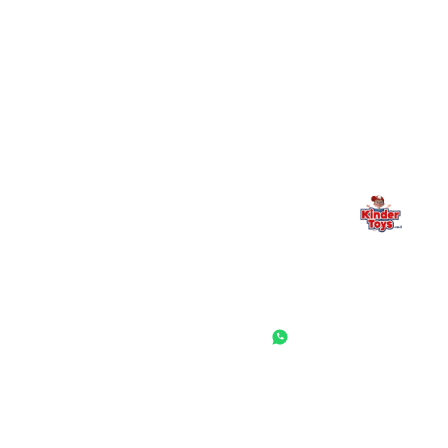
מילה אחרונה, מהלב
Kinder Toys היא לא רק חנות — היא בית למשחק, גילוי וחיבור
משפחתי. אם משהו לא ברור, חסר, או אתם פשוט רוצים להתייעץ
— אנחנו כאן. תמיד.
החנות המובילה לצעצועים, מכשירי כתיבה, חומרי יצירה וציוד לגני ילדים
ובתי ספר. שירות אישי, מחירים הוגנים ואלפי לקוחות מרוצים.
◎
f
ראשי
גננות ומוסדות
הסיפור שלנו
התחבר / הרשם
שאלות ותשובות
משאלות