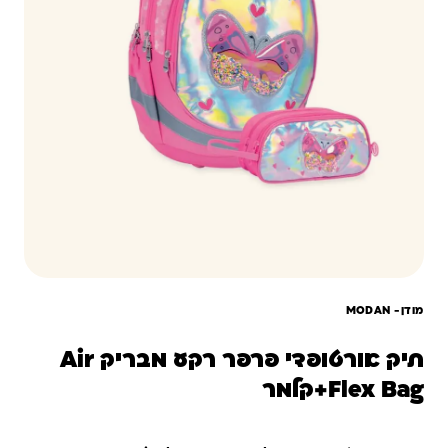
מודן- ‏MODAN
תיק אורטופדי פרפר רקע מבריק Air
Flex Bag+קלמר