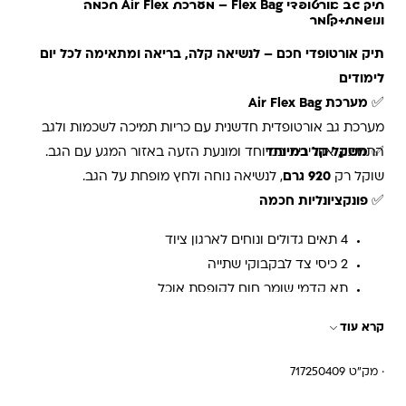
תיק גב אורטופדי Flex Bag – מערכת Air Flex חכמה
ונושמת+קלמר
תיק אורטופדי חכם – לנשיאה קלה, בריאה ומתאימה לכל יום
לימודים
✅
מערכת Air Flex Bag
מערכת גב אורטופדית חדשנית עם כריות תמיכה לשכמות ולגב
✅
משקל קל במיוחד
התחתון, אוורירית במיוחד ומונעת הזעה באזור המגע עם הגב.
שוקל רק
920 גרם
, לנשיאה נוחה ולחץ מופחת על הגב.
✅
פונקציונליות חכמה
4 תאים גדולים ונוחים לארגון ציוד
2 כיסי צד לבקבוקי שתייה
תא קדמי שומר חום לקופסת אוכל
קרא עוד
· מק"ט 717250409