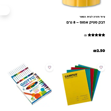
ציוד חזרה לבית הספר
דבק סטיק אמוס – 8 גרם
(2)
2
מדורגים
5
מתוך 5
₪
2.50
מבוסס על
דירוגים של
לקוחות
מבצע