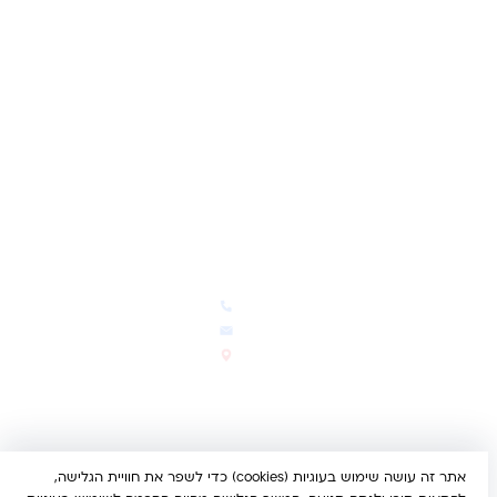
לקוחות מספרים
מועדון לקוחות
תקנון האתר
ביטול עסקה
משלוחים והחזרות
מדיניות פרטיות
הצהרת נגישות
הבלוג של קינדי
יצירת קשר
חדשות ועדכונים
צרו קשר
הבלוג שלנו
03-5293383
המבצעים החמים
office@kindertoys.co.il
החדשים והמומלצים
הרב יעקב לנדא 7, בני ברק
סטטוס הזמנה
א'-ה' 10:00-21:00 • ו' 10:00-
14:00
אתר זה עושה שימוש בעוגיות (cookies) כדי לשפר את חוויית הגלישה,
© 2026 קינדר טויס • כל הזכויות שמורות •
הצהרת נגישות