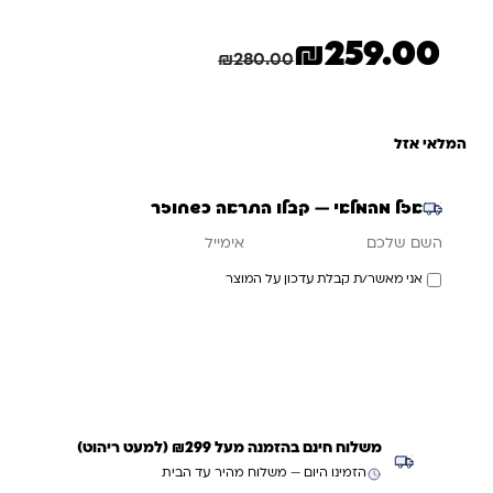
₪
259.00
המחיר הנוכחי הוא: ₪259.00.
המחיר המקורי היה: ₪280.00.
חיסכון
21.00
₪
₪
280.00
המלאי אזל
אזל מהמלאי — קבלו התראה כשחוזר
אימייל
השם שלכם
אני מאשר/ת קבלת עדכון על המוצר
עדכנו אותי כשחוזר
משלוח חינם בהזמנה מעל ₪299 (למעט ריהוט)
הזמינו היום — משלוח מהיר עד הבית