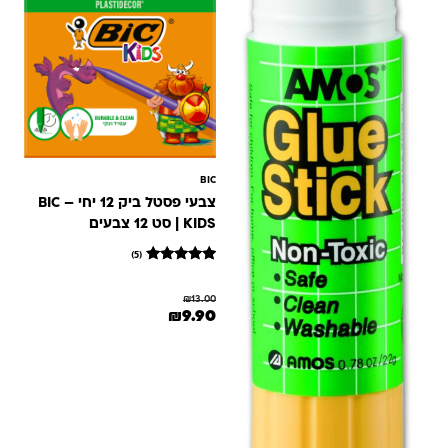
BIC
צבעי פסטל ביק 12 יחי – BIC
KIDS | סט 12 צבעים
(5)
5
מדורגים
5
₪
13.00
מתוך 5
המחיר המקורי היה: ₪13.00.
המחיר הנוכחי הוא: ₪9.90.
₪
9.90
מבוסס על
דירוגים של
לקוחות