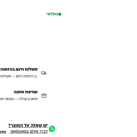
במלאי
כמות של תיק אורטופדי Air Flex Bag+קלמר-אסטרונאוט
הוספה לסל
קנייה מהירה
משלוח חינם בהזמנה מעל ₪299 (למעט
הזמינו היום — משלוח
עטיפת מתנה
סמנו בעגלה — נעטוף יפה
יש שאלה על המוצר?
דברו איתנו בוואטסאפ
נחזו