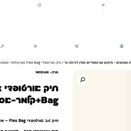
קולקציית חזרה לבית הספר 2026 נחתה
תשלום מאובטח SSL + PCI
משלוח מהיר חינם בקניה מעל 299 ₪ (למעט ריהוט)
חיפוש
משחקי חצר וגינה
הכל לגננת ולגן
מוצרי קיץ
 ומותגים
/
תיקים אורטופדיים מודן לכיתה א'
/ תיק אורטופדי Air Flex Bag+קלמר-אסטרונאוט
מודן- ‏MODAN
תי
Bag+קלמר-אסטרונאוט
תיק גב אורטופדי Flex Bag – מערכת Air Flex חכמה ונושמת+קלמר