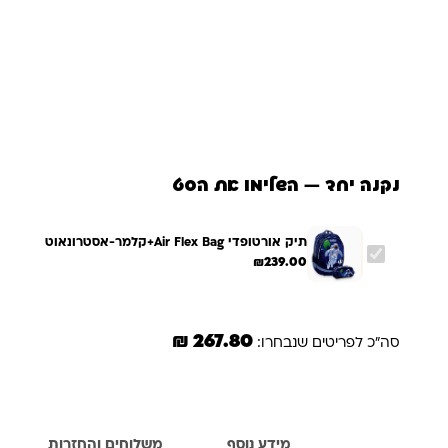
נקנה יחד — השלימו את הסט
תיק אורטופדי Air Flex Bag+קלמר-אסטרונאוט
₪
239.00
267.80 ₪
סה"כ לפריטים שנבחרו:
תיאור
מידע נוסף
משלוחים והחזרות