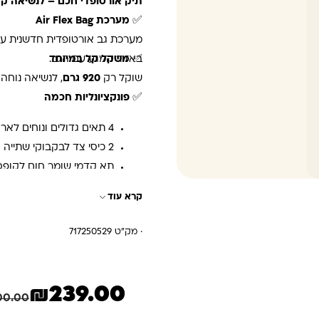
תיק אורטופדי חכם – לנשיאה קל
✅
מערכת Air Flex Bag
מערכת גב אורטופדית חדשנית עם 
✅
באזור המגע עם הגב.
משקל קל במיוחד
שוקל רק
920 גרם
, לנשיאה נוחה
✅
פונקציונליות חכמה
4 תאים גדולים ונוחים לארגון ציוד
2 כיסי צד לבקבוקי שתייה
תא קדמי שומר חום לקופס
קרא עוד
· מק"ט 717250529
₪
239.00
המחיר הנוכחי הוא: ₪239.00.
המחיר המקורי היה: ₪300.00.
00.00