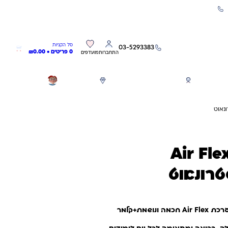
שירות אישי 03-5293383
0
0
סל הקניות
03-5293383
0 פריטים •
0.00
₪
התחברות
מועדפים
חגים
משחקים לפי גילאים
מותגים
GIFT CARD
ק אורטופדי Air Flex