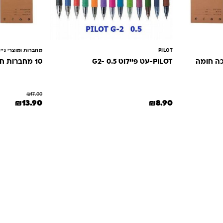
PILOT
מחברות ומוצרי ניי
PILOT-עט פיילוט G2- 0.5
10 מחברות חלק-ציור -כריכה חומה
₪
17.00
המחיר המקורי הי
המחיר 
₪
13.90
₪
8.90
למוצר זה יש מספר סוגים. ניתן לבחור את האפשרויות בע
₪13..
תשובות