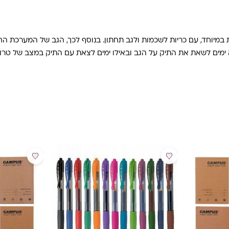
A – מערכת אורטופדית, אוורירית במיוחד, עם כריות לשכמות ולגב תחתון. בנוסף לכך, הג
יכולים התלמידים לבחור באיזה ימים לשאת את התיק על הגב ובאילו ימים לצאת עם התיק
מבצע