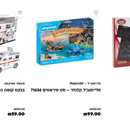
מבצע
מבצע
פליימוביל – Playmobil
מבצעי אפיקומן
פליימוביל קלנדר – סט פיראטים 71636
בנקט קופה כס
₪
150.00
₪
150.00
₪29..
המחיר המקורי היה: ₪150.00.
המחיר הנוכחי הוא: ₪99.00.
המחיר המקורי היה
המחיר
₪
59.00
₪
99.00