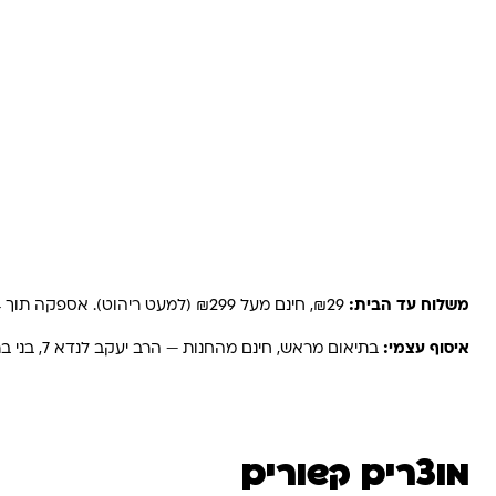
משלוחים והחזרות
משלוח עד הבית:
₪29, חינם מעל ₪299 (למעט ריהוט). אספקה תוך 2-4 ימי עסקים. באזורים רחוקים, קיבוצים ויישובים — עד 6 ימי עסקים.
איסוף עצמי:
בתיאום מראש, חינם מהחנות — הרב יעקב לנדא 7, בני ברק.
מוצרים קשורים