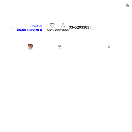
שירות אישי 03-5293383
0
0
סל הקניות
03-5293383
0 פריטים •
0.00
₪
התחברות
מועדפים
חגים
משחקים לפי גילאים
מותגים
GIFT CARD
חיסכון
30.10
₪