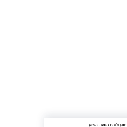
לות ותשובות
משאלות
המבצ
וחות מספרים
החדש
דון לקוחות
סטטו
נון האתר
טול עסקה
לוחים והחזרות
ניות פרטיות
הרת נגישות
וג של קינדי
ירת קשר
UX/UI & Dev by
Multi Digital
גלישה, להתאים תוכן ולנתח תנועה. המשך