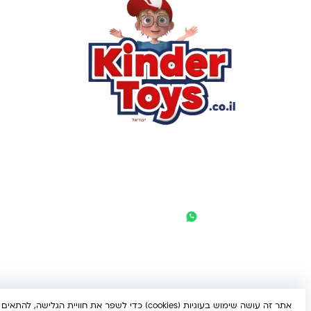
שא
לק
מוע
תק
בי
מש
מדי
הצ
הבל
יצ
החנות המובילה לצעצועים, מכשירי כתיבה, חומרי יצירה וציוד לגני
ילדים ובתי ספר. שירות אישי, מחירים הוגנים ואלפי לקוחות מרוצים.
◎
f
© 2026 קינדר טויס • כל הזכויות שמורות •
הצהרת נגישות
אתר זה עושה שימוש בעוגיות (cookies) כדי לשפר את חוויית ה