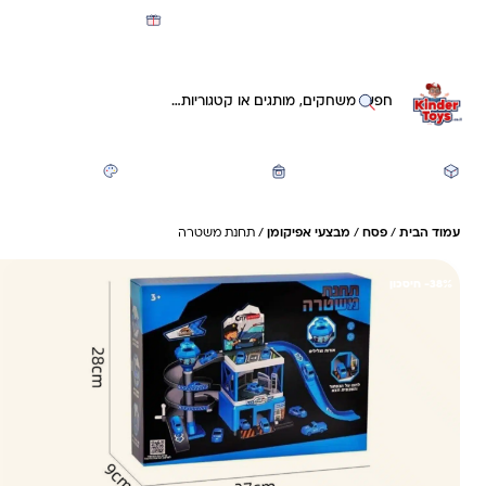
מועדון קינדי -קאשבק 5% חזרה על כל קנייה
חיפוש באתר
משחקים ותעסוקה
חזרה לבית הספר
יצירה ואומנות
עמוד הבית
/
פסח
/
מבצעי אפיקומן
/ תחנת משטרה
38%- חיסכון