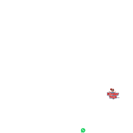
+
יש חנות פיזית? איפה היא ומתי אפשר לבקר בה?
מילה אחרונה, מהלב
Kinder Toys היא לא רק חנות — היא בית למשחק, גילוי וחיבור
משפחתי. אם משהו לא ברור, חסר, או אתם פשוט רוצים להתייעץ
— אנחנו כאן. תמיד.
החנות המובילה לצעצועים, מכשירי כתיבה, חומרי יצירה וציוד לגני ילדים
ובתי ספר. שירות אישי, מחירים הוגנים ואלפי לקוחות מרוצים.
◎
f