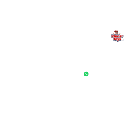
החנות המובילה לצעצועים, מכשירי כתיבה, חומרי יצירה וציוד לגני ילדים
ובתי ספר. שירות אישי, מחירים הוגנים ואלפי לקוחות מרוצים.
◎
f
ראשי
גננות ומוסדות
הסיפור שלנו
התחבר / הרשם
שאלות ותשובות
משאלות
לקוחות מספרים
מועדון לקוחות
תקנון האתר
ביטול עסקה