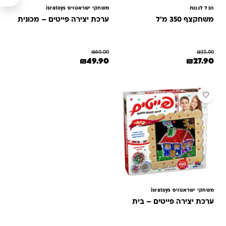
הכל לגננת
משחקי ישראטויס isratoys
משחקצף 350 מ'ל
ערכת יצירה פייטים – מכונית
₪
60.00
₪
35.00
המחיר המקורי היה: ₪35.00.
המחיר הנוכחי הוא: ₪27.90.
המחיר המקורי היה: ₪60.00.
המחיר הנוכחי הוא: ₪49.90.
₪
49.90
₪
27.90
למוצר זה יש מספר סוגים. ניתן לבחור את האפשרויות בעמוד המוצר
מבצע
משחקי ישראטויס isratoys
ערכת יצירה פייטים – בית