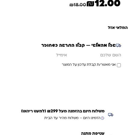
₪
12.00
המחיר הנוכחי הוא: ₪12.00.
המחיר המקורי היה: ₪18.00.
חיסכון
6.00
₪
₪
18.00
המלאי אזל
אזל מהמלאי — קבלו התראה כשחוזר
אימייל
השם שלכם
אני מאשר/ת קבלת עדכון על המוצר
עדכנו אותי כשחוזר
משלוח חינם בהזמנה מעל ₪299 (למעט ריהוט)
הזמינו היום — משלוח מהיר עד הבית
עטיפת מתנה