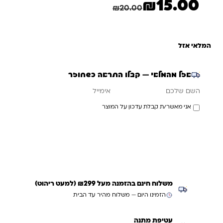
₪
15.00
המחיר הנוכחי הוא: ₪15.00.
המחיר המקורי היה: ₪20.00.
חיסכון
5.00
₪
₪
20.00
המלאי אזל
אזל מהמלאי — קבלו התראה כשחוזר
אימייל
השם שלכם
אני מאשר/ת קבלת עדכון על המוצר
עדכנו אותי כשחוזר
משלוח חינם בהזמנה מעל ₪299 (למעט ריהוט)
הזמינו היום — משלוח מהיר עד הבית
עטיפת מתנה