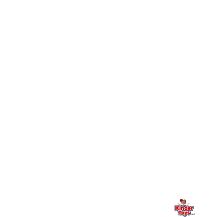
+
Toys וכיצד מצטרפים?
חיפשתי באתר משחק/מוצר מסוים והוא אזל מהמלאי. מה
+
עושים?
+
יש חנות פיזית? איפה היא ומתי אפשר לבקר בה?
מילה אחרונה, מהלב
Kinder Toys היא לא רק חנות — היא בית למשחק, גילוי וחיבור
משפחתי. אם משהו לא ברור, חסר, או אתם פשוט רוצים להתייעץ
— אנחנו כאן. תמיד.