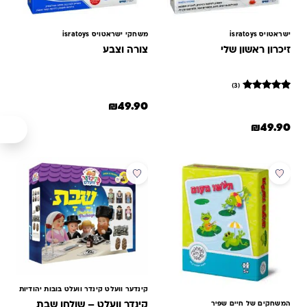
ישראטויס isratoys
משחקי ישראטויס isratoys
זיכרון ראשון שלי
צורה וצבע
(3)
3
מדורגים
₪
49.90
5
מתוך 5
₪
49.90
מבוסס על
דירוגים של
לקוחות
מבצע
קינדער וועלט קינדר וועלט בובות יהודיות
המשחקים של חיים שפיר
קינדר וועלט – שולחן שבת