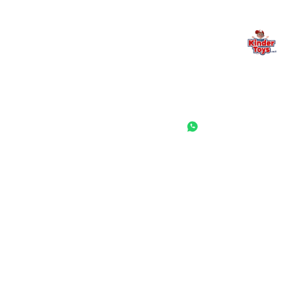
החנות המובילה לצעצועים, מכשירי כתיבה, חומרי יצירה וציוד לגני ילדים
ובתי ספר. שירות אישי, מחירים הוגנים ואלפי לקוחות מרוצים.
◎
f
ראשי
גננות ומוסדות
הסיפור שלנו
התחבר / הרשם
שאלות ותשובות
משאלות
לקוחות מספרים
מועדון לקוחות
תקנון האתר
ביטול עסקה
משלוחים והחזרות
מדיניות פרטיות