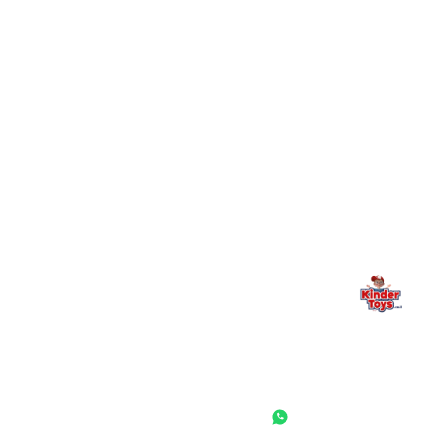
+
יש חנות פיזית? איפה היא ומתי אפשר לבקר בה?
מילה אחרונה, מהלב
Kinder Toys היא לא רק חנות — היא בית למשחק, גילוי וחיבור
משפחתי. אם משהו לא ברור, חסר, או אתם פשוט רוצים להתייעץ
— אנחנו כאן. תמיד.
החנות המובילה לצעצועים, מכשירי כתיבה, חומרי יצירה וציוד לגני ילדים
ובתי ספר. שירות אישי, מחירים הוגנים ואלפי לקוחות מרוצים.
◎
f