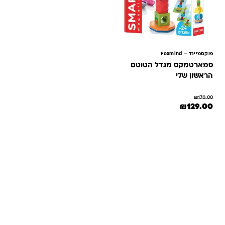
פוקסמיינד – Foxmind
סמארטמקס מגדל הטוטם
הראשון שלי
₪
170.00
המחיר המקורי היה: ₪170.00.
המחיר הנוכחי הוא: ₪129.00.
₪
129.00
שאלות ותשובות
אנחנו יודעים שלקנות אונליין זה עניין של אמון. במיוחד כשמדובר