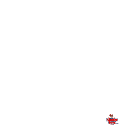
חיפשתי באתר משחק/מוצר מסוים והוא אזל מהמלאי. מה
+
עושים?
+
יש חנות פיזית? איפה היא ומתי אפשר לבקר בה?
מילה אחרונה, מהלב
Kinder Toys היא לא רק חנות — היא בית למשחק, גילוי וחיבור
משפחתי. אם משהו לא ברור, חסר, או אתם פשוט רוצים להתייעץ
— אנחנו כאן. תמיד.