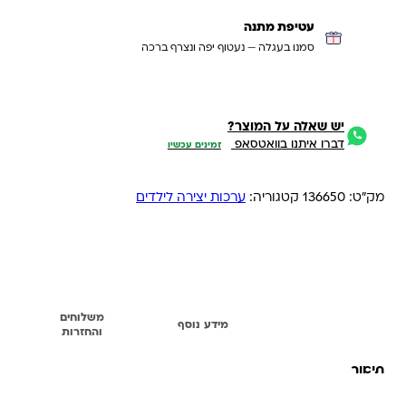
עטיפת מתנה
סמנו בעגלה — נעטוף יפה ונצרף ברכה
יש שאלה על המוצר?
דברו איתנו בוואטסאפ
זמינים עכשיו
מק"ט:
136650
קטגוריה:
ערכות יצירה לילדים
משלוחים
תיאור
מידע נוסף
והחזרות
תיאור