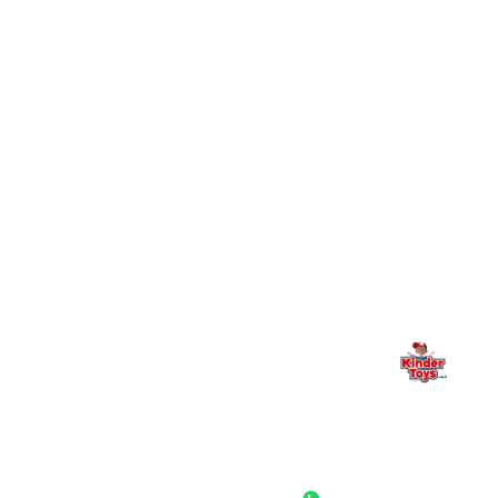
+
יש חנות פיזית? איפה היא ומתי אפשר לבקר בה?
מילה אחרונה, מהלב
Kinder Toys היא לא רק חנות — היא בית למשחק, גילוי וחיבור
משפחתי. אם משהו לא ברור, חסר, או אתם פשוט רוצים להתייעץ
— אנחנו כאן. תמיד.
החנות המובילה לצעצועים, מכשירי כתיבה, חומרי יצירה וציוד לגני ילדים
ובתי ספר. שירות אישי, מחירים הוגנים ואלפי לקוחות מרוצים.