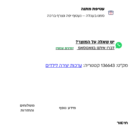
עטיפת מתנה
סמנו בעגלה — נעטוף יפה ונצרף ברכה
יש שאלה על המוצר?
דברו איתנו בוואטסאפ
זמינים עכשיו
מק"ט:
136643
קטגוריה:
ערכות יצירה לילדים
משלוחים
תיאור
מידע נוסף
והחזרות
תיאור