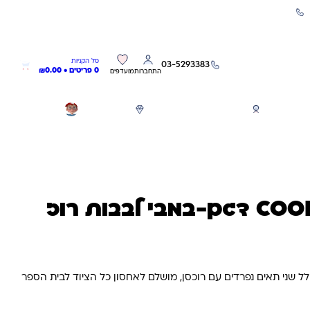
שירות אישי 03-5293383
0
0
סל הקניות
03-5293383
0 פריטים •
0.00
₪
התחברות
מועדפים
חגים
משחקים לפי גילאים
מותגים
GIFT CARD
קלמר 2 תאים COOL דגם-במבי לבבות רוז
COO . הקלמר כולל שני תאים נפרדים עם רוכסן, מושלם לאחסון כל הציוד לבית הספר