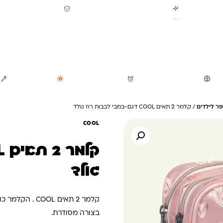
קולקציית חזרה לבית הספר 2026 נחתה
תשלום מאובטח SSL + PCI
משלוח מהיר חינם בקניה מעל 299 ₪ (למעט ריהוט)
חיפוש
משחקי חצר וגינה
הכל לגננת ולגן
מוצרי קיץ
ר לילדים
/ קלמר 2 תאים COOL דגם-במבי לבבות רוז גולד
COOL
גולד
קלמר 2 תאים L
בצורה מסודרת.