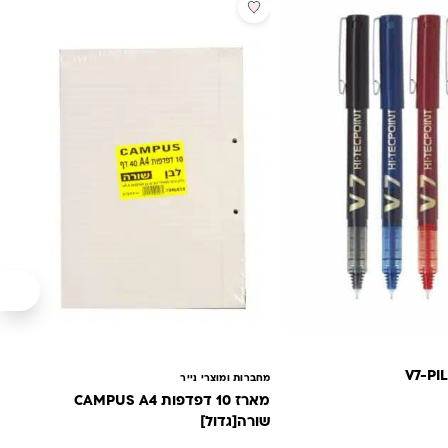
מבצע
מחברות ומוצרי נייר
מארז 10 דפדפות CAMPUS A4
שורה[גדול]