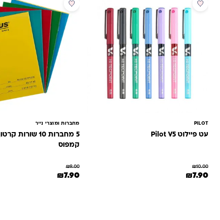
מבצע
מבצע
PILOT
מחברות ומוצרי נייר
עט פיילוט Pilot V5
5 מחברות 10 
קמפוס
₪
9.00
₪
10.00
המחיר המקורי היה: ₪10.00.
המחיר הנוכחי הוא: ₪7.90.
המחיר המקורי היה: ₪9.00.
המחיר הנוכחי הוא: .90
₪
7.90
₪
7.90
למוצר זה יש מספר סוגים. ניתן לבחור את האפשרויות בעמוד המוצר