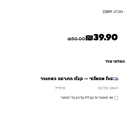
· מק"ט 22891
₪
39.90
המחיר הנוכחי הוא: ₪39.90.
המחיר המקורי היה: ₪50.00.
חיסכון
10.10
₪
₪
50.00
המלאי אזל
אזל מהמלאי — קבלו התראה כשחוזר
אימייל
השם שלכם
אני מאשר/ת קבלת עדכון על המוצר
עדכנו אותי כשחוזר