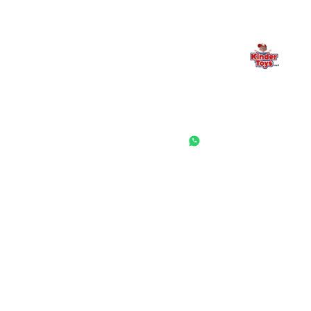
החנות המובילה לצעצועים, מכשירי כתיבה, חומרי יצירה וציוד לגני ילדים
ובתי ספר. שירות אישי, מחירים הוגנים ואלפי לקוחות מרוצים.
◎
f
ראשי
גננות ומוסדות
הסיפור שלנו
התחבר / הרשם
שאלות ותשובות
משאלות
לקוחות מספרים
מועדון לקוחות
תקנון האתר
ביטול עסקה
משלוחים והחזרות
מדיניות פרטיות