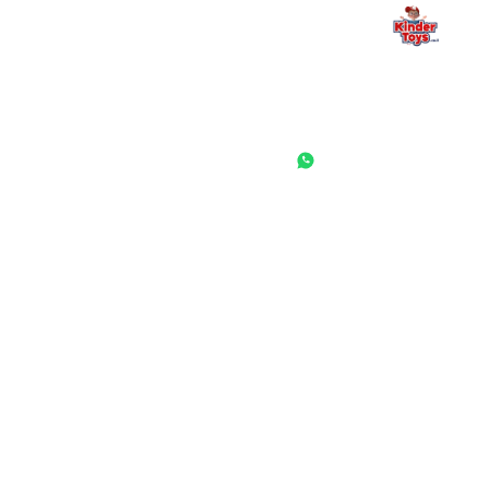
החנות המובילה לצעצועים, מכשירי כתיבה, חומרי יצירה וציוד לגני ילדים
ובתי ספר. שירות אישי, מחירים הוגנים ואלפי לקוחות מרוצים.
◎
f
ראשי
גננות ומוסדות
הסיפור שלנו
התחבר / הרשם
שאלות ותשובות
משאלות
לקוחות מספרים
מועדון לקוחות
תקנון האתר
ביטול עסקה
משלוחים והחזרות
מדיניות פרטיות
הצהרת נגישות
הבלוג של קינדי