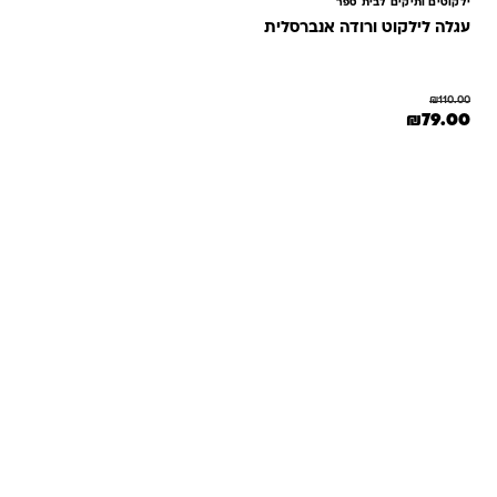
ילקוטים ותיקים לבית ספר
עגלה לילקוט ורודה אנברסלית
₪
110.00
המחיר המקורי היה: ₪110.00.
המחיר הנוכחי הוא: ₪79.00.
₪
79.00
שאלות ותשובות
אנחנו יודעים שלקנות אונליין זה עניין של אמון. במיוחד כשמדובר
במשחקים ומתנות לילדים — משהו שחייב להיות מדויק, איכותי
ומתאים באמת. ב-Kinder Toys תמצאו שירות אישי, ליווי והכוונה
מהלב — מההזמנה ועד שהחנות מגיעה לידיים שלכם. אנחנו כאן
כדי שתוכלו להזמין ברוגע, בביטחון ובשמחה.