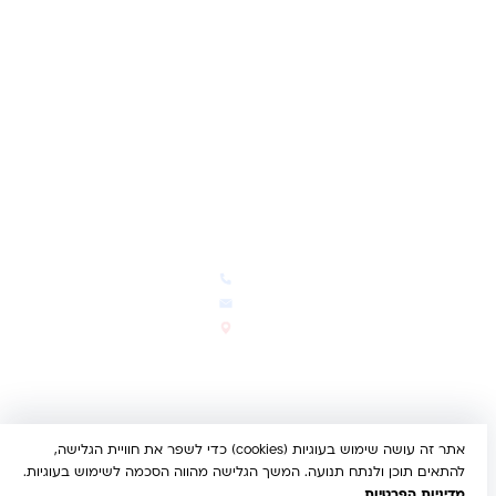
מועדון לקוחות
תקנון האתר
ביטול עסקה
משלוחים והחזרות
מדיניות פרטיות
הצהרת נגישות
הבלוג של קינדי
יצירת קשר
חדשות ועדכונים
צרו קשר
הבלוג שלנו
03-5293383
המבצעים החמים
office@kindertoys.co.il
החדשים והמומלצים
הרב יעקב לנדא 7, בני ברק
סטטוס הזמנה
א'-ה' 10:00-21:00 • ו' 10:00-
14:00
אתר זה עושה שימוש בעוגיות (cookies) כדי לשפר את חוויית הגלישה,
© 2026 קינדר טויס • כל הזכויות שמורות •
הצהרת נגישות
להתאים תוכן ולנתח תנועה. המשך הגלישה מהווה הסכמה לשימוש בעוגיות.
UX/UI & Dev by
Multi Digital
מדיניות הפרטיות