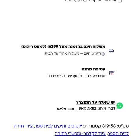
אני מאשר/ת קבלת עדכון על המוצר
עדכנו אותי כשחוזר
משלוח חינם בהזמנה מעל ₪299 (למעט ריהוט)
הזמינו היום — משלוח מהיר עד הבית
עטיפת מתנה
סמנו בעגלה — נעטוף יפה ונצרף ברכה
יש שאלה על המוצר?
דברו איתנו בוואטסאפ
נחזור אליכם
מק"ט:
819158
קטגוריות:
ילקוטים ותיקים לבית ספר
,
ציוד חזרה
לבית הספר
,
ציוד לקלמר-ומכשרי כתיבה