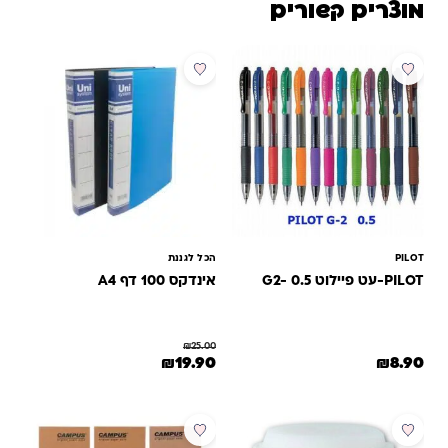
מוצרים קשורים
מבצע
PILOT
הכל לגננת
PILOT-עט פיילוט G2- 0.5
אינדקס 100 דף A4
₪
25.00
המחיר המקורי היה: ₪25.00.
המחיר הנוכחי הוא: ₪19.90.
₪
19.90
₪
8.90
למוצר זה יש מספר סוגים. ניתן לבחור את האפשרויות בעמוד המוצר
מבצע