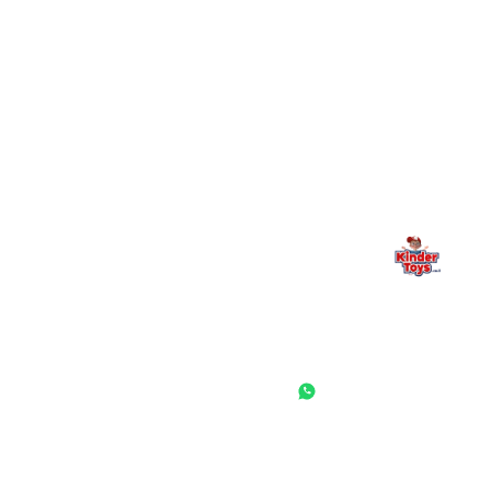
מילה אחרונה, מהלב
Kinder Toys היא לא רק חנות — היא בית למשחק, גילוי וחיבור
משפחתי. אם משהו לא ברור, חסר, או אתם פשוט רוצים להתייעץ
— אנחנו כאן. תמיד.
החנות המובילה לצעצועים, מכשירי כתיבה, חומרי יצירה וציוד לגני ילדים
ובתי ספר. שירות אישי, מחירים הוגנים ואלפי לקוחות מרוצים.
◎
f
ראשי
גננות ומוסדות
הסיפור שלנו
התחבר / הרשם