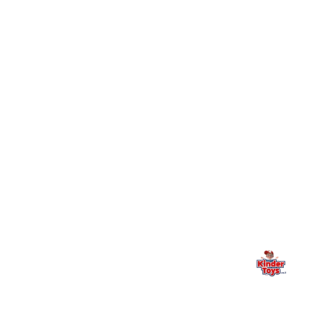
חיפשתי באתר משחק/מוצר מסוים והוא אזל מהמלאי. מה
+
עושים?
+
יש חנות פיזית? איפה היא ומתי אפשר לבקר בה?
מילה אחרונה, מהלב
Kinder Toys היא לא רק חנות — היא בית למשחק, גילוי וחיבור
משפחתי. אם משהו לא ברור, חסר, או אתם פשוט רוצים להתייעץ
— אנחנו כאן. תמיד.
החנות המובילה לצעצועים, מכשירי כתיבה, חומרי יצירה וציוד לגני ילדים
ובתי ספר. שירות אישי, מחירים הוגנים ואלפי לקוחות מרוצים.