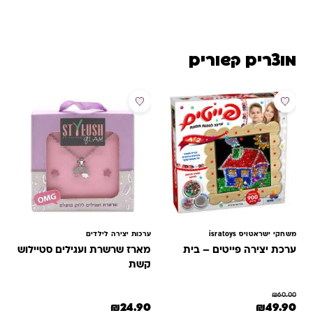
מוצרים קשורים
מבצע
משחקי ישראטויס isratoys
ערכות יצירה לילדים
ערכת יצירה פייטים – בית
מארז שרשרת ועגילים סטיילוש
קשת
₪
60.00
המחיר המקורי היה: ₪60.00.
המחיר הנוכחי הוא: ₪49.90.
₪
24.90
₪
49.90