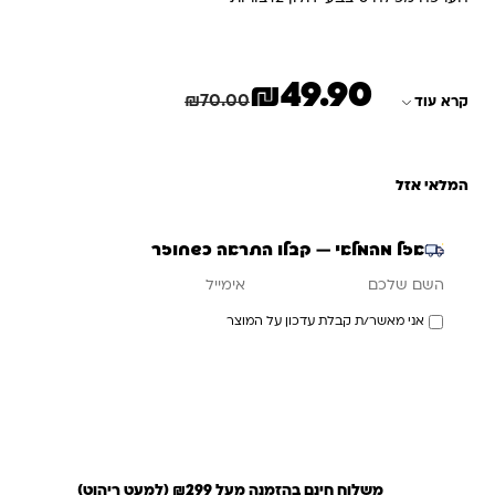
₪
49.90
המחיר הנוכחי הוא: ₪49.90.
המחיר המקורי היה: ₪70.00.
חיסכון
20.10
₪
₪
70.00
קרא עוד
המלאי אזל
אזל מהמלאי — קבלו התראה כשחוזר
אימייל
השם שלכם
אני מאשר/ת קבלת עדכון על המוצר
עדכנו אותי כשחוזר
משלוח חינם בהזמנה מעל ₪299 (למעט ריהוט)