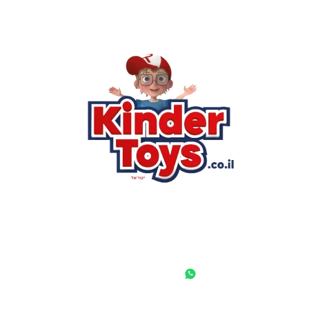
רא
הסי
שא
לק
מוע
תק
בי
מש
מדי
הצ
הבל
יצ
החנות המובילה לצעצועים, מכשירי כתיבה, חומרי יצירה וציוד לגני
ילדים ובתי ספר. שירות אישי, מחירים הוגנים ואלפי לקוחות מרוצים.
◎
f