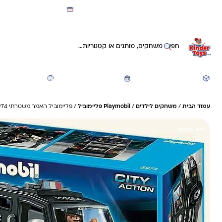
מועדון קינדי -קאשבק 5% חזרה על כל קנייה
חיפוש באתר
משחקים ותעסוקה
חזרה לבית הספר
יצירה ואומנות
עמוד הבית
/
משחקים לילדים
/
Playmobil פליימוביל
/ פליימוביל האמר משטרתי 5974
31%- חיסכון