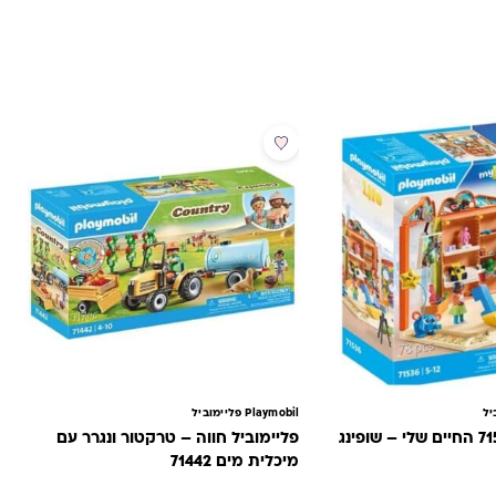
מבצע
Playmobil פליימוביל
פליימוביל 71536 החיים שלי – שופינג
פליימוביל חווה – טרקטור ונגרר עם
מיכלית מים 71442