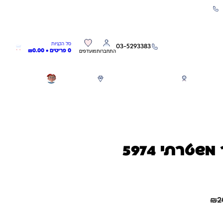
שירות אישי 03-5293383
0
0
סל הקניות
03-5293383
0 פריטים •
0.00
₪
התחברות
מועדפים
חגים
משחקים לפי גילאים
מותגים
GIFT CARD
שטרתי 5974
חיסכון
61.00
₪
₪
2