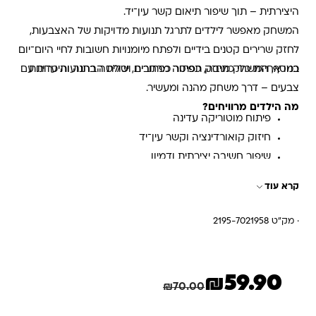
היצירתית – תוך שיפור תיאום קשר עין־יד.
המשחק מאפשר לילדים לתרגל תנועות מדויקות של האצבעות,
לחזק שרירים קטנים בידיים ולפתח מיומנויות חשובות לחיי היום־יום
כמו אחיזת כלי כתיבה, כפתור כפתורים ושליטה בתנועות עדינות
בנוסף, המשחק מחזק תפיסה מרחבית, יכולת הבחנה והיכרות עם
צבעים – דרך משחק מהנה ומעשיר.
מה הילדים מרוויחים?
פיתוח מוטוריקה עדינה
חיזוק קואורדינציה וקשר עין־יד
שיפור חשיבה יצירתית ודמיון
למידת צבעים וזיהוי תבניות
קרא עוד
התמודדות עם אתגרים בצורה מהנה
איך משחקים?
· מק"ט 2195-7021958
הוציאו את הפטריות והניחו לפני הילד.
שלב א – התאמה לפי צבעים:
בחרו כרטיס עם רמזי צבע והנחו את הילד לנעוץ פטריות
₪
59.90
המחיר הנוכחי הוא: ₪59.90.
המחיר המקורי היה: ₪70.00.
חיסכון
10.10
₪
₪
70.00
בהתאם לצבעים.
שלב ב – התאמה לפי תמונה: