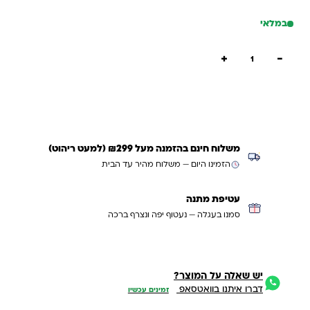
הניחו כרטיס עם נקודות לבנות והילד מתאים את הצבעים
במלאי
לפי התמונה.
שלב ג – יצירה חופשית:
כמות של פטריות בתמונות
+
−
הוספה לסל
העתיקו דגמים מהקופסה או צרו דגמים חדשים ויצירתיים.
קנייה מהירה
משלוח חינם בהזמנה מעל ₪299 (למעט ריהוט)
הזמינו היום — משלוח מהיר עד הבית
עטיפת מתנה
סמנו בעגלה — נעטוף יפה ונצרף ברכה
יש שאלה על המוצר?
דברו איתנו בוואטסאפ
זמינים עכשיו