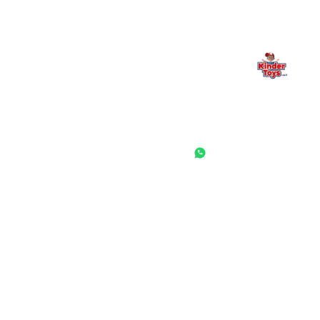
החנות המובילה לצעצועים, מכשירי כתיבה, חומרי יצירה וציוד לגני ילדים
ובתי ספר. שירות אישי, מחירים הוגנים ואלפי לקוחות מרוצים.
◎
f
ראשי
גננות ומוסדות
הסיפור שלנו
התחבר / הרשם
שאלות ותשובות
משאלות
לקוחות מספרים
מועדון לקוחות
תקנון האתר
ביטול עסקה
משלוחים והחזרות