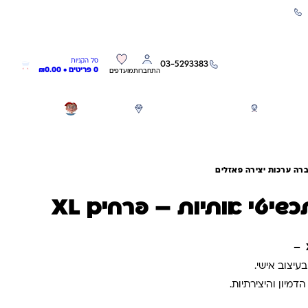
שירות אישי 03-5293383
0
0
סל הקניות
03-5293383
0 פריטים •
0.00
₪
התחברות
מועדפים
חגים
משחקים לפי גילאים
מותגים
GIFT CARD
ה ערכות יצירה פאזלים
שיטי אותיות – פרחים XL
יצוב אישי.
יון והיצירתיות.