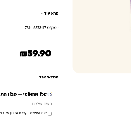
ומחזק את שרירי הידיים והמוטורי
קרא עוד
· מק"ט 7311-6873117
₪
59.90
המלאי אזל
אזל מהמלאי — קבלו הת
אימייל
השם שלכם
אני מאשר/ת קבלת עדכון על המ