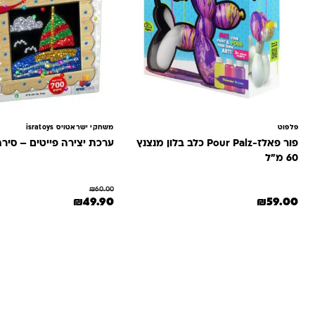
פלפוט
משחקי ישראטויס isratoys
פור פאלז-Pour Palz כלב בלון מנצנץ
ערכת יצירה פייטים – סיר
60 מ"ל
₪
60.00
המחיר המקורי היה: ₪60.00.
המחיר הנוכחי הוא: 0
₪
49.90
₪
59.00