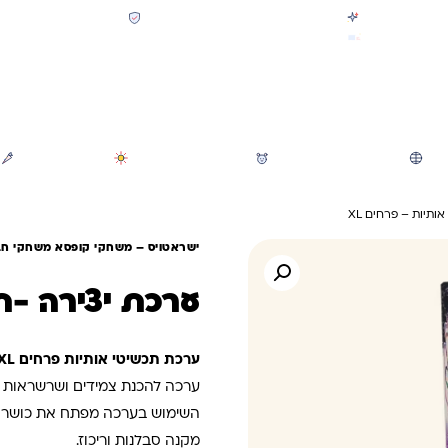
קולקציית חזרה לבית הספר 2026 נחתה
תשלום מאובטח SSL + PCI
משלוח מהיר חינם בקניה מעל 299 ₪ (למעט ריהוט)
חיפוש
משחקי חצר וגינה
הכל לגננת ולגן
מוצרי קיץ
ותיות – פרחים XL
ישראטויס – משחקי קופסא משחקי חבר
ערכת יצירה -תכ
ערכת תכשיטי אותיות פרחים XL –
ערכה להכנת צמידים ושרשראות בע
השימוש בערכה מפתח את כושר הדמ
מקנה סבלנות וריכוז.