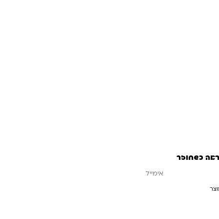
קה העדינה.
ראה כשחוזר
וצר
עדכנו אותי כשחוזר