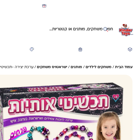
מועדון קינדי -קאשבק 5% חזרה על כל קנייה
חיפוש באתר
משחקים ותעסוקה
חזרה לבית הספר
יצירה ואומנות
עמוד הבית
/
משחקים לילדים
/
מותגים
/
ישראטויס משחקים
/ ערכת יצירה -תכשיטי א