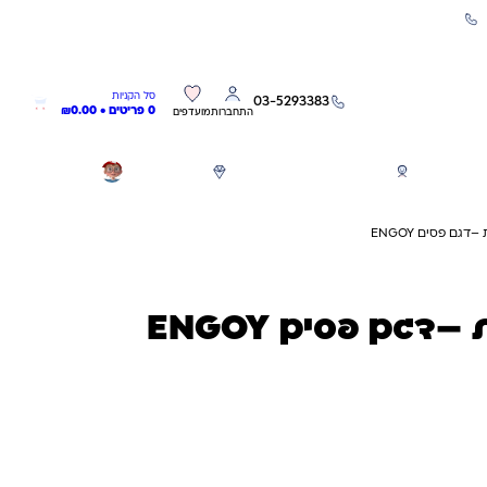
שירות אישי 03-5293383
0
0
סל הקניות
03-5293383
0 פריטים •
0.00
₪
התחברות
מועדפים
חגים
משחקים לפי גילאים
מותגים
GIFT CARD
ם פסים ENGOY
דגם פסים ENGOY