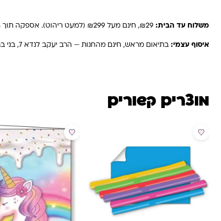
משלוחים והחזרות
משלוח עד הבית:
₪29, חינם מעל ₪299 (למעט ריהוט). אספקה תוך 2-4 ימי עסקים. באזורים רחוקים, קיבוצים ויישובים — עד 6 ימי עסקים.
איסוף עצמי:
בתיאום מראש, חינם מהחנות — הרב יעקב לנדא 7, בני ברק.
מוצרים קשורים