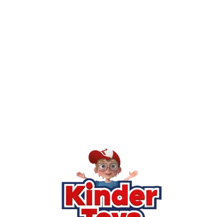
יש חנות פיזית? איפה היא ומתי אפשר לבקר בה?
מילה אחר
Kinder Toys היא לא רק חנות — היא 
חסר, או אתם פשוט רוצים ל
רא
הסי
שא
לק
מוע
תק
בי
מש