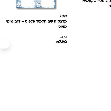
טפט גליל נדבק 2 מטר שקוףPVC
ם
פלפוט
מדבקות שם תלמיד פלפוט – דגם מיקי
מאוס
₪
9.00
המחיר המקורי היה: ₪9.00.
המחיר הנוכחי הוא: ₪7.90.
₪
7.90