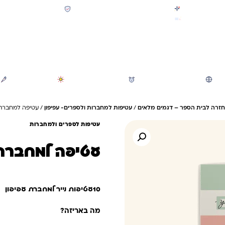
קולקציית חזרה לבית הספר 2026 נחתה
תשלום מאובטח SSL + PCI
משלוח מהיר חינם בקניה מעל 299 ₪ (למעט ריהוט)
חיפוש
משחקי חצר וגינה
הכל לגננת ולגן
מוצרי קיץ
חזרה לבית הספר – דגמים מלאים
/
עטיפות למחברות ולספרים- עפיפון
/ עטיפה למחברת –דג
עטיפות לספרים ולמחברות
עטיפה למחברת –
10עטיפות נייר למחברת עפיפון
מה באריזה?