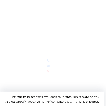
לקוחות מספרים
מועדון לקוחות
תקנון האתר
ביטול עסקה
משלוחים והחזרות
מדיניות פרטיות
הצהרת נגישות
הבלוג של קינדי
יצירת קשר
חדשות ועדכונים
צרו קשר
הבלוג שלנו
03-5293383
המבצעים החמים
office@kindertoys.co.il
החדשים והמומלצים
הרב יעקב לנדא 7, בני ברק
סטטוס הזמנה
א'-ה' 10:00-21:00 • ו' 10:00-
14:00
אתר זה עושה שימוש בעוגיות (cookies) כדי לשפר את חוויית הגלישה,
© 2026 קינדר טויס • כל הזכויות שמורות •
הצהרת נגישות
להתאים תוכן ולנתח תנועה. המשך הגלישה מהווה הסכמה לשימוש בעוגיות.
UX/UI & Dev by
Multi Digital