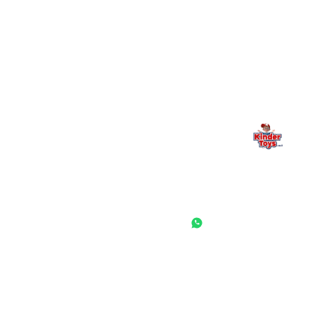
Kinder Toys היא לא רק חנות — היא בית למשחק, גילוי וחיבור
משפחתי. אם משהו לא ברור, חסר, או אתם פשוט רוצים להתייעץ
— אנחנו כאן. תמיד.
החנות המובילה לצעצועים, מכשירי כתיבה, חומרי יצירה וציוד לגני ילדים
ובתי ספר. שירות אישי, מחירים הוגנים ואלפי לקוחות מרוצים.
◎
f
ראשי
גננות ומוסדות
הסיפור שלנו
התחבר / הרשם
שאלות ותשובות
משאלות