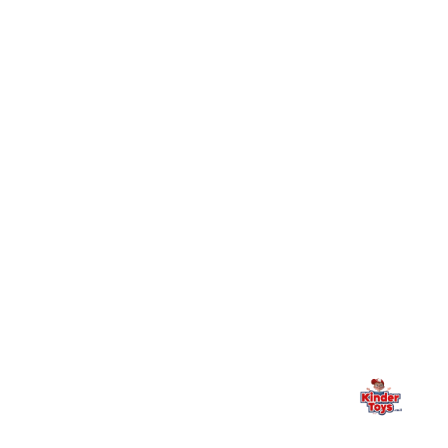
חיפשתי באתר משחק/מוצר מסוים והוא אזל מהמלאי. מה
+
עושים?
+
יש חנות פיזית? איפה היא ומתי אפשר לבקר בה?
מילה אחרונה, מהלב
Kinder Toys היא לא רק חנות — היא בית למשחק, גילוי וחיבור
משפחתי. אם משהו לא ברור, חסר, או אתם פשוט רוצים להתייעץ
— אנחנו כאן. תמיד.