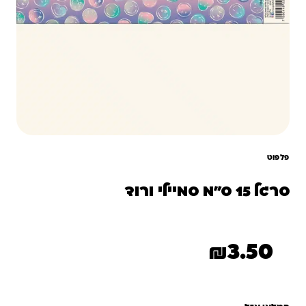
פלפוט
סרגל 15 ס"מ סמיילי ורוד
₪
3.50