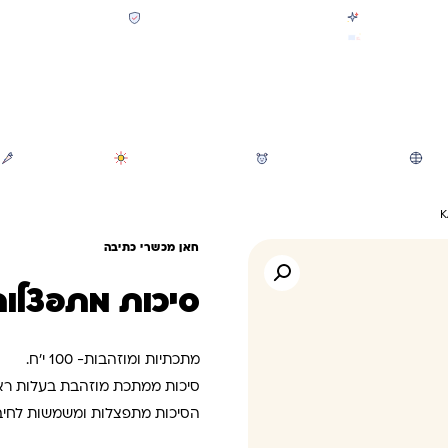
קולקציית חזרה לבית הספר 2026 נחתה
תשלום מאובטח SSL + PCI
משלוח מהיר חינם בקניה מעל 299 ₪ (למעט ריהוט)
חיפוש
משחקי חצר וגינה
הכל לגננת ולגן
מוצרי קיץ
חאן מכשרי כתיבה
סיכות מתפצלות – X
מתכתיות ומוזהבות- 100 י’ח.
סיכות ממתכת מוזהבת בעלות ראש
הסיכות מתפצלות ומשמשות לחיבו
חבילת קרטון – 100 יחידות.