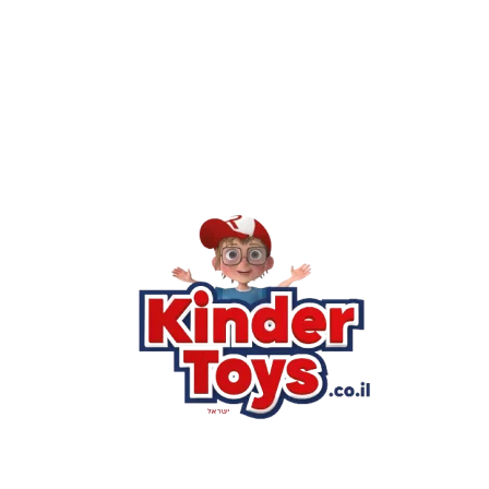
Kinder Toys היא לא רק חנות — היא 
חסר, או אתם פשוט רוצים ל
רא
הסי
שא
לק
מוע
תק
בי
מש
מדי
הצ
הבל
יצ
החנות המובילה לצעצועים, מכשירי כתיבה, חומרי יצירה וציוד לגני