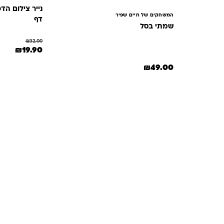
המשחקים של חיים שפיר
דף
שמתי בסל
₪
32.00
המחיר המקורי הי
המחיר 
₪
19.90
₪
49.00
תשובות
מון. במיוחד כשמדובר במשחקים ומתנות לילדים
— משהו שחייב להיות מדויק, איכותי ומתאים באמת. ב-Kinder Toys תמצאו שירות אישי, ליווי
לידיים שלכם. אנחנו כאן כדי שתוכלו להזמין