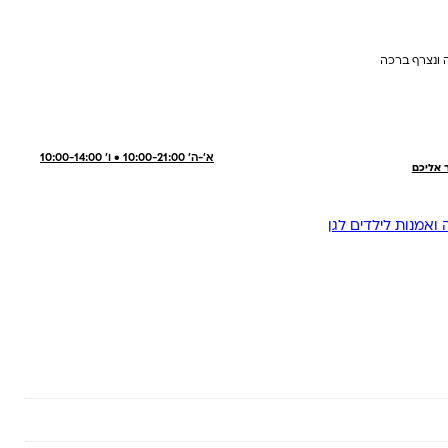
 ונצרף ברכה
א'-ה' 10:00-21:00 • ו' 10:00-14:00
ר אליכם
 ואמנות לילדים לגן