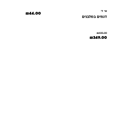
שי לי
₪
44.00
דגמים במלבנים
₪
400.00
המחיר המקורי היה: ₪400.00.
המחיר הנוכחי הוא: ₪349.00.
₪
349.00
שאלות ו
אנחנו יודעים שלקנות אונליין זה עניין של א
והכוונה מהלב — מההזמנה ועד שהחנות מגיעה 