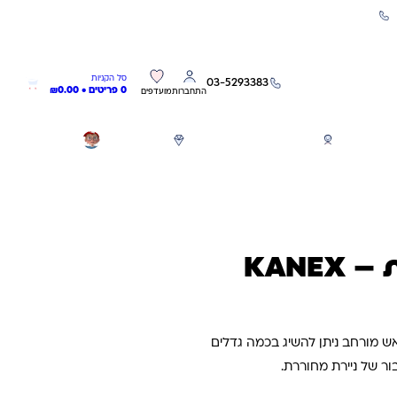
שירות אישי 03-5293383
0
0
סל הקניות
03-5293383
0 פריטים •
0.00
₪
התחברות
מועדפים
חגים
משחקים לפי גילאים
מותגים
GIFT CARD
KANE
 מורחב ניתן להשיג בכמה גדלים
ר של ניירת מחוררת.