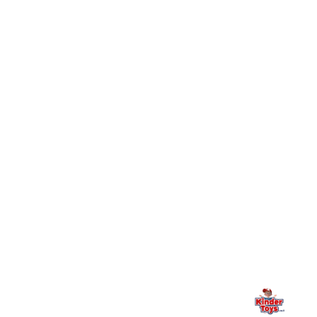
+
Toys וכיצד מצטרפים?
חיפשתי באתר משחק/מוצר מסוים והוא אזל מהמלאי. מה
+
עושים?
+
יש חנות פיזית? איפה היא ומתי אפשר לבקר בה?
מילה אחרונה, מהלב
Kinder Toys היא לא רק חנות — היא בית למשחק, גילוי וחיבור
משפחתי. אם משהו לא ברור, חסר, או אתם פשוט רוצים להתייעץ
— אנחנו כאן. תמיד.