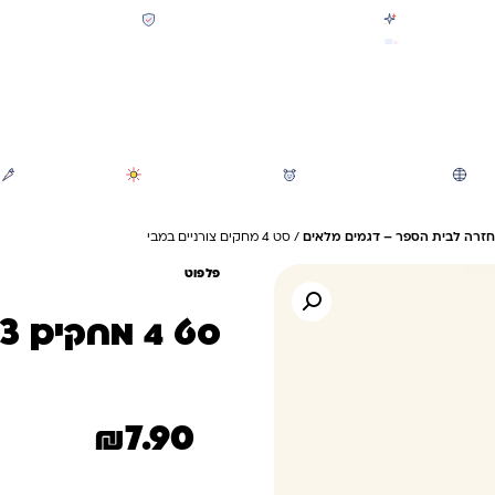
קולקציית חזרה לבית הספר 2026 נחתה
תשלום מאובטח SSL + PCI
משלוח מהיר חינם בקניה מעל 299 ₪ (למעט ריהוט)
חיפוש
משחקי חצר וגינה
הכל לגננת ולגן
מוצרי קיץ
חזרה לבית הספר – דגמים מלאים
/ סט 4 מחקים צורניים במבי
פלפוט
סט 4 מחקים צורניים במבי
₪
7.90