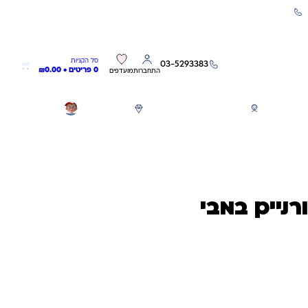
שירות אישי 03-5293383
0
0
סל הקניות
03-5293383
0 פריטים •
0.00
₪
התחברות
מועדפים
חגים
משחקים לפי גילאים
מותגים
GIFT CARD