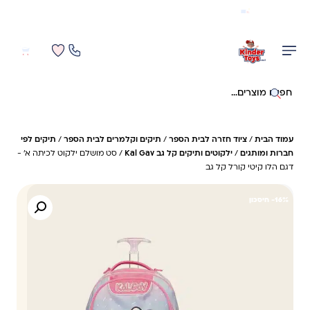
משלוח מהיר חינם בקניה מעל 299 ₪ (למעט ריהוט)
0
0
חיפוש באתר
עמוד הבית
/
ציוד חזרה לבית הספר
/
תיקים וקלמרים לבית הספר
/
תיקים לפי
חברות ומותגים
/
ילקוטים ותיקים קל גב ‏Kal Gav
/ סט מושלם ילקוט לכיתה א’ -
דגם הלו קיטי קורל קל גב
16%- חיסכון