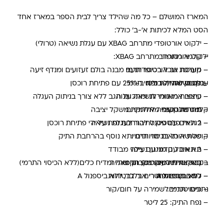
המארז המושלם – כל מה שהילד צריך לבית הספר במארז אחד
הסט המלא לכיתות א’-ב’ כולל:
– ילקוט אורטופדי מתרחב XBAG עם עגלת נשיאה (טרולי)
– קלמר מתרחב
ילקוט אורטופדי מתרחב XBAG:
– קופסת אוכל בכיסוי תרמי
– מערכת גב אורטופדיתעם מבנה בולם זעזועים ומנדף זיעה
עגלת נשיאה (טרולי):
– פטנט להגדלת נפח ב-25% עם פתיחת רוכסן
-בקבוק שתייה בכיסוי תרמי
– כתפיות מאווררות ומתכווננות
– עיצוב ארגונומי לנשיאה על הגב ללא צורך בניתוק העגלה
קלמר מתרחב:
– מוט טלסקופי מאלומיניום
– תחתית קשיחה לחלוקת משקל יציבה
– 2 תאים עם פטנט להרחבת נפח על ידי פתיחת רוכסן
– רגליות פלסטיק לחיבור לעגלת נשיאה
קופסת אוכל בכיסוי תרמי:
– שלושה תאים מרווחים ותא נוסף בהרחבת התיק
– 3 תאים עם מנגנון נעילה
– תא אוכל קדמי עם ציפוי מבודד
בקבוק שתייה עם כיסוי תרמי:
– תאי צד לנשיאת בקבוקי שתייה
– בטיחותית למיקרוגל, הקפאה ומדיח כלים(ללא הכיסוי התרמי)
– ללא ביספנול A
– כיסוי גשם ומחזירי אור לבטיחות
– למים קרים/פושרים בלבד, ללא ביספנול A
נתונים טכניים:
– כיסוי תרמי לשמירה על חום/קור
– נפח התיק: 25 ליטר
– מידות התיק: 40x30x20 ס"מ