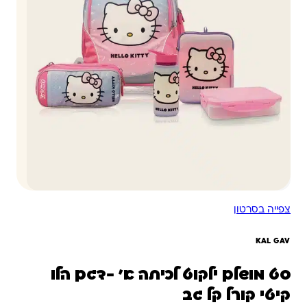
צפייה בסרטון
סט מושלם ילקוט לכיתה א’ -דגם הלו
קיטי קורל קל גב