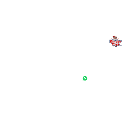
— אנחנו כאן. תמיד.
החנות המובילה לצעצועים, מכשירי כתיבה, חומרי יצירה וציוד לגני ילדים
ובתי ספר. שירות אישי, מחירים הוגנים ואלפי לקוחות מרוצים.
◎
f
ראשי
גננות ומוסדות
הסיפור שלנו
התחבר / הרשם
שאלות ותשובות
משאלות
לקוחות מספרים
מועדון לקוחות
תקנון האתר