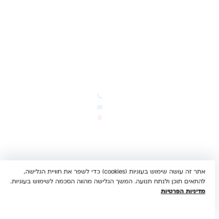
ביטול עסקה
משלוחים והחזרות
מדיניות פרטיות
הצהרת נגישות
הבלוג של קינדי
יצירת קשר
חדשות ועדכונים
צרו קשר
הבלוג שלנו
03-5293383
המבצעים החמים
office@kindertoys.co.il
החדשים והמומלצים
הרב יעקב לנדא 7, בני ברק
סטטוס הזמנה
א'-ה' 10:00-21:00 • ו' 10:00-
14:00
אתר זה עושה שימוש בעוגיות (cookies) כדי לשפר את חוויית הגלישה,
© 2026 קינדר טויס • כל הזכויות שמורות •
הצהרת נגישות
להתאים תוכן ולנתח תנועה. המשך הגלישה מהווה הסכמה לשימוש בעוגיות.
UX/UI & Dev by
Multi Digital
מדיניות הפרטיות
תשלום מאובטח:
Bit
PayPal
ISRACARD
MC
VISA
הבנתי, מאשר/ת