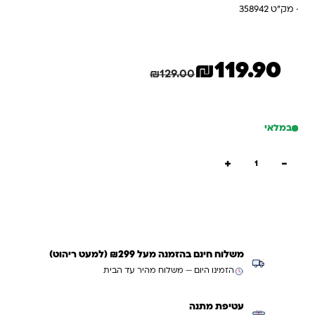
· מק"ט 358942
₪
119.90
המחיר הנוכחי הוא: ₪119.90.
המחיר המקורי היה: ₪129.00.
חיסכון
9.10
₪
₪
129.00
במלאי
כמות של סט לגן סמי הכבאי
+
−
הוספה לסל
קנייה מהירה
משלוח חינם בהזמנה מעל ₪299 (למעט ריהוט)
הזמינו היום — משלוח מהיר עד הבית
עטיפת מתנה