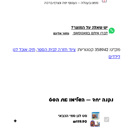
סמנו בעגלה — נעטוף יפה ונצרף ברכה
יש שאלה על המוצר?
דברו איתנו בוואטסאפ
נחזור אליכם
מק"ט:
358942
קטגוריות:
ציוד חזרה לבית הספר
,
תיק אוכל לגן
לילדים
נקנה יחד — השלימו את הסט
סט לגן סמי הכבאי
+
₪
119.90