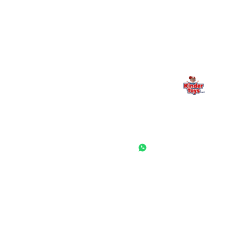
משפחתי. אם משהו לא ברור, חסר, או אתם פשוט רוצים להתייעץ
— אנחנו כאן. תמיד.
החנות המובילה לצעצועים, מכשירי כתיבה, חומרי יצירה וציוד לגני ילדים
ובתי ספר. שירות אישי, מחירים הוגנים ואלפי לקוחות מרוצים.
◎
f
ראשי
גננות ומוסדות
הסיפור שלנו
התחבר / הרשם
שאלות ותשובות
משאלות
לקוחות מספרים
מועדון לקוחות