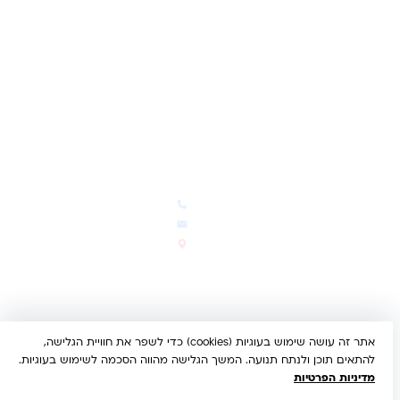
תקנון האתר
ביטול עסקה
משלוחים והחזרות
מדיניות פרטיות
הצהרת נגישות
הבלוג של קינדי
יצירת קשר
חדשות ועדכונים
צרו קשר
הבלוג שלנו
03-5293383
המבצעים החמים
office@kindertoys.co.il
החדשים והמומלצים
הרב יעקב לנדא 7, בני ברק
סטטוס הזמנה
א'-ה' 10:00-21:00 • ו' 10:00-
14:00
אתר זה עושה שימוש בעוגיות (cookies) כדי לשפר את חוויית הגלישה,
© 2026 קינדר טויס • כל הזכויות שמורות •
הצהרת נגישות
להתאים תוכן ולנתח תנועה. המשך הגלישה מהווה הסכמה לשימוש בעוגיות.
UX/UI & Dev by
Multi Digital
מדיניות הפרטיות
תשלום מאובטח:
Bit
PayPal
ISRACARD
MC
VISA