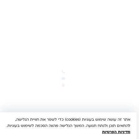
תקנון האתר
ביטול עסקה
משלוחים והחזרות
מדיניות פרטיות
הצהרת נגישות
הבלוג של קינדי
יצירת קשר
חדשות ועדכונים
צרו קשר
הבלוג שלנו
03-5293383
המבצעים החמים
office@kindertoys.co.il
החדשים והמומלצים
הרב יעקב לנדא 7, בני ברק
סטטוס הזמנה
א'-ה' 10:00-21:00 • ו' 10:00-
14:00
אתר זה עושה שימוש בעוגיות (cookies) כדי לשפר את חוויית הגלישה,
© 2026 קינדר טויס • כל הזכויות שמורות •
הצהרת נגישות
להתאים תוכן ולנתח תנועה. המשך הגלישה מהווה הסכמה לשימוש בעוגיות.
UX/UI & Dev by
Multi Digital
מדיניות הפרטיות
תשלום מאובטח:
Bit
PayPal
ISRACARD
MC
VISA