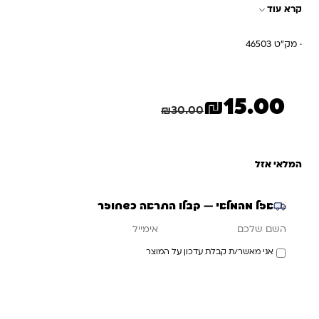
קרא עוד
· מק"ט 46503
₪
15.00
המחיר הנוכחי הוא: ₪15.00.
המחיר המקורי היה: ₪30.00.
חיסכון
15.00
₪
₪
30.00
המלאי אזל
אזל מהמלאי — קבלו התראה כשחוזר
אימייל
השם שלכם
אני מאשר/ת קבלת עדכון על המוצר
עדכנו אותי כשחוזר