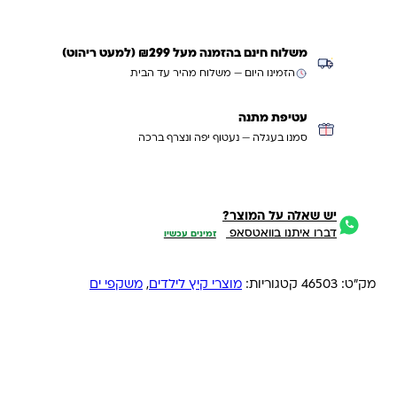
משלוח חינם בהזמנה מעל ₪299 (למעט ריהוט)
הזמינו היום — משלוח מהיר עד הבית
עטיפת מתנה
סמנו בעגלה — נעטוף יפה ונצרף ברכה
יש שאלה על המוצר?
דברו איתנו בוואטסאפ
זמינים עכשיו
מק"ט:
46503
קטגוריות:
מוצרי קיץ לילדים
,
משקפי ים