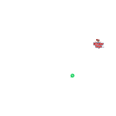
משפחתי. אם משהו לא ברור, חסר, או אתם פשוט רוצים להתייעץ
— אנחנו כאן. תמיד.
החנות המובילה לצעצועים, מכשירי כתיבה, חומרי יצירה וציוד לגני ילדים
ובתי ספר. שירות אישי, מחירים הוגנים ואלפי לקוחות מרוצים.
◎
f
ראשי
גננות ומוסדות
הסיפור שלנו
התחבר / הרשם
שאלות ותשובות
משאלות
לקוחות מספרים
מועדון לקוחות