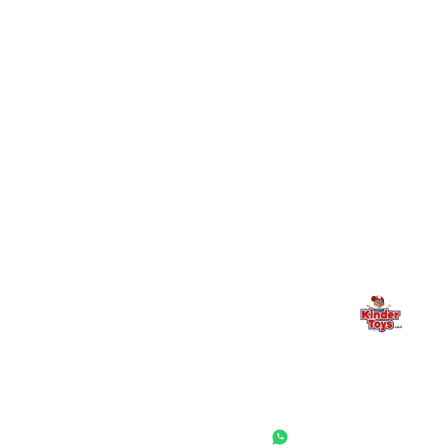
+
יש חנות פיזית? איפה היא ומתי אפשר לבקר בה?
מילה אחרונה, מהלב
Kinder Toys היא לא רק חנות — היא בית למשחק, גילוי וחיבור
משפחתי. אם משהו לא ברור, חסר, או אתם פשוט רוצים להתייעץ
— אנחנו כאן. תמיד.
החנות המובילה לצעצועים, מכשירי כתיבה, חומרי יצירה וציוד לגני ילדים
ובתי ספר. שירות אישי, מחירים הוגנים ואלפי לקוחות מרוצים.
◎
f