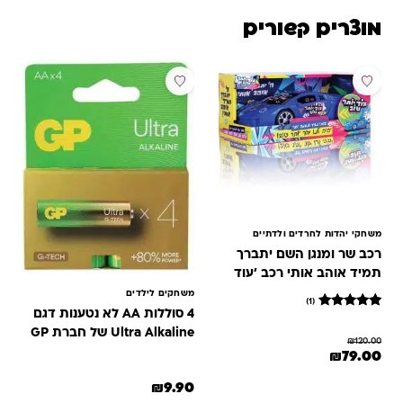
מוצרים קשורים
מבצע
משחקי יהדות לחרדים ולדתיים
רכב שר ומנגן השם יתברך
תמיד אוהב אותי רכב 'עוד
יותר טוב'
משחקים לילדים
(1)
4 סוללות AA לא נטענות דגם
1
מדורג
5
Ultra Alkaline של חברת GP
₪
120.00
מתוך 5
המחיר המקורי היה: ₪120.00.
המחיר הנוכחי הוא: ₪79.00.
₪
79.00
מבוסס על
דירוגים של
₪
9.90
לקוחות