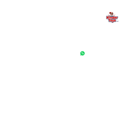
החנות המובילה לצעצועים, מכשירי כתיבה, חומרי יצירה וציוד לגני ילדים
ובתי ספר. שירות אישי, מחירים הוגנים ואלפי לקוחות מרוצים.
◎
f
ראשי
גננות ומוסדות
הסיפור שלנו
התחבר / הרשם
שאלות ותשובות
משאלות
לקוחות מספרים
מועדון לקוחות
תקנון האתר
ביטול עסקה
משלוחים והחזרות
מדיניות פרטיות
הצהרת נגישות