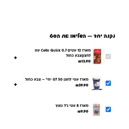
נקנה יחד — השלימו את הסט
מארז 12 עטים 0.7 Cello Quick עט
לחצן|צבע כחול
+
₪
13.90
מארז עטי לחצן G7 50 יחי’ – צבע כחול
+
₪
39.90
מארז 8 עטי ג'ל נוצץ
₪
9.90