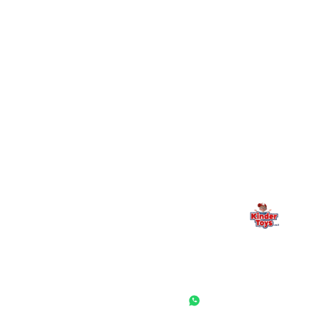
+
יש חנות פיזית? איפה היא ומתי אפשר לבקר בה?
מילה אחרונה, מהלב
Kinder Toys היא לא רק חנות — היא בית למשחק, גילוי וחיבור
משפחתי. אם משהו לא ברור, חסר, או אתם פשוט רוצים להתייעץ
— אנחנו כאן. תמיד.
החנות המובילה לצעצועים, מכשירי כתיבה, חומרי יצירה וציוד לגני ילדים
ובתי ספר. שירות אישי, מחירים הוגנים ואלפי לקוחות מרוצים.
◎
f