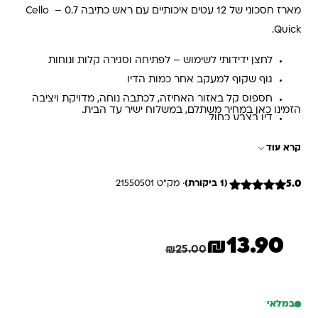
מארז חסכוני של 12 עטים איכותיים עם ראש כתיבה 0.7 – Cello
Quick.
לחצן ידידותי לשימוש – לפתיחה וסגירה קלות ונוחות
גוף שקוף למעקב אחר כמות הדיו
חספוס קל באזור האחיזה, לכתבה נוחה, מדויקת ויציבה
הזמינו כאן במחיר משתלם, במשלוח ישיר עד הבית.
דיו בצבע כחול
קרא עוד
5.0
(1 ביקורת)
· מק"ט 21550501
1
מדורג
5
מתוך 5
מבוסס על
דירוגים של
₪
13.90
לקוחות
המחיר הנוכחי הוא: ₪13.90.
המחיר המקורי היה: ₪25.00.
חיסכון
11.10
₪
₪
25.00
במלאי