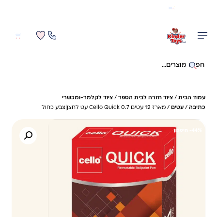
משלוח מהיר חינם בקניה מעל 299 ₪ (למעט ריהוט)
0
0
חיפוש באתר
עמוד הבית
/
ציוד חזרה לבית הספר
/
ציוד לקלמר-ומכשרי
כתיבה
/
עטים
/ מארז 12 עטים 0.7 Cello Quick עט לחצן|צבע כחול
44%- חיסכון