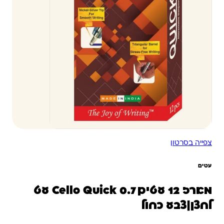
צפייה בסרטון
עטים
מארז 12 עטים 0.7 Cello Quick עט
לחצן|צבע כחול