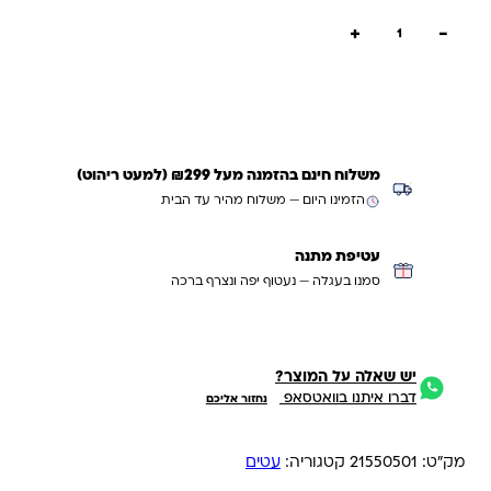
כמות של מארז 12 עטים 0.7 Cello Quick עט לחצן|צבע כחול
+
−
הוספה לסל
קנייה מהירה
משלוח חינם בהזמנה מעל ₪299 (למעט ריהוט)
הזמינו היום — משלוח מהיר עד הבית
עטיפת מתנה
סמנו בעגלה — נעטוף יפה ונצרף ברכה
יש שאלה על המוצר?
דברו איתנו בוואטסאפ
נחזור אליכם
מק"ט:
21550501
קטגוריה:
עטים