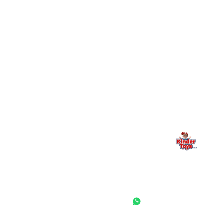
+
יש חנות פיזית? איפה היא ומתי אפשר לבקר בה?
מילה אחרונה, מהלב
Kinder Toys היא לא רק חנות — היא בית למשחק, גילוי וחיבור
משפחתי. אם משהו לא ברור, חסר, או אתם פשוט רוצים להתייעץ
— אנחנו כאן. תמיד.
החנות המובילה לצעצועים, מכשירי כתיבה, חומרי יצירה וציוד לגני ילדים
ובתי ספר. שירות אישי, מחירים הוגנים ואלפי לקוחות מרוצים.
◎
f