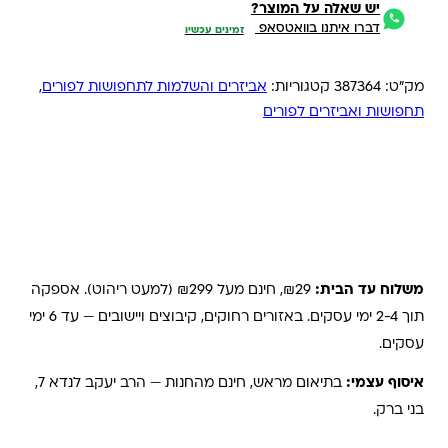
יש שאלה על המוצר?
דברו איתנו בוואטסאפ
זמינים עכשיו
מק"ט:
387364
קטגוריות:
אביזרים והשלמות לתחפושות לפורים
,
תחפושות ואביזרים לפורים
משלוחים והחזרות
משלוח עד הבית:
₪29, חינם מעל ₪299 (למעט ריהוט). אספקה
תוך 2-4 ימי עסקים. באזורים רחוקים, קיבוצים ויישובים — עד 6 ימי
עסקים.
איסוף עצמי:
בתיאום מראש, חינם מהחנות — הרב יעקב לנדא 7,
בני ברק.