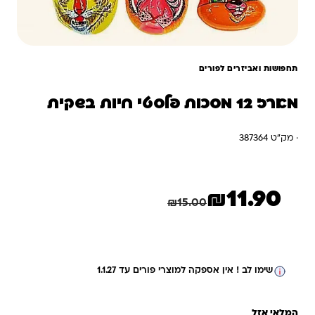
תחפושות ואביזרים לפורים
מארז 12 מסכות פלסטי חיות בשקית
· מק"ט 387364
₪
11.90
המחיר הנוכחי הוא: ₪11.90.
המחיר המקורי היה: ₪15.00.
חיסכון
3.10
₪
₪
15.00
שימו לב ! אין אספקה למוצרי פורים עד 1.1.27
המלאי אזל