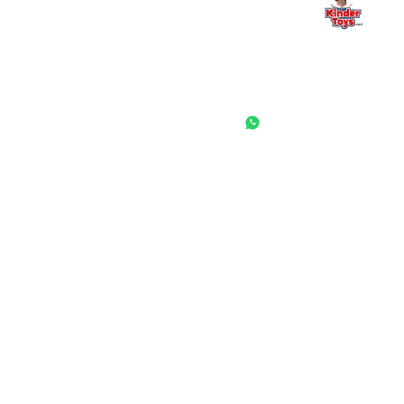
החנות המובילה לצעצועים, מכשירי כתיבה, חומרי יצירה וציוד לגני ילדים
ובתי ספר. שירות אישי, מחירים הוגנים ואלפי לקוחות מרוצים.
◎
f
ראשי
גננות ומוסדות
הסיפור שלנו
התחבר / הרשם
שאלות ותשובות
משאלות
לקוחות מספרים
מועדון לקוחות
תקנון האתר
ביטול עסקה
משלוחים והחזרות
מדיניות פרטיות
הצהרת נגישות
הבלוג של קינדי
יצירת קשר