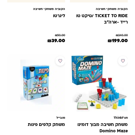
הקוביה משחקי חשיבה
הקוביה משחקי חשיבה
TICKET TO RIDE /טיקט טו
ליגרטו
רייד -ארה"ב
₪
50.00
₪
240.00
המחיר המקורי היה: ₪240.00.
המחיר הנוכחי הוא: ₪199.00.
המחיר המקורי היה: ₪50.00.
המחיר הנוכחי הוא: ₪39.00.
₪
39.00
₪
199.00
מבצע
ThinkFun
מובייל
משחק חשיבה מבוך דומינו
משחק קלפים פינות
Domino Maze