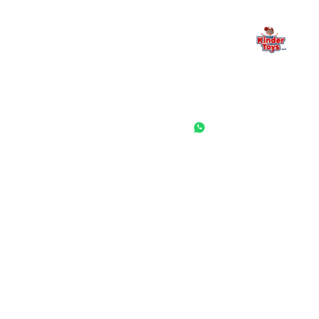
החנות המובילה לצעצועים, מכשירי כתיבה, חומרי יצירה וציוד לגני ילדים
ובתי ספר. שירות אישי, מחירים הוגנים ואלפי לקוחות מרוצים.
◎
f
ראשי
גננות ומוסדות
הסיפור שלנו
התחבר / הרשם
שאלות ותשובות
משאלות
לקוחות מספרים
מועדון לקוחות
תקנון האתר
ביטול עסקה
משלוחים והחזרות
מדיניות פרטיות
הצהרת נגישות