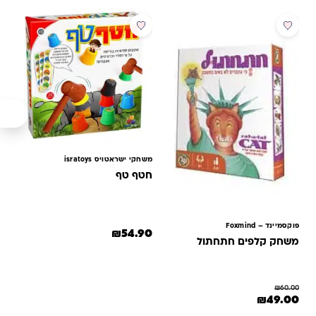
לקוחות
מבצע
משחקי ישראטויס isratoys
חטף טף
פוקסמיינד – Foxmind
₪
54.90
משחק קלפים חתחתול
₪
60.00
המחיר המקורי היה: ₪60.00.
המחיר הנוכחי הוא: ₪49.00.
₪
49.00