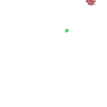
החנות המובילה לצעצועים, מכשירי כתיבה, חומרי יצירה וציוד לגני ילדים
ובתי ספר. שירות אישי, מחירים הוגנים ואלפי לקוחות מרוצים.
◎
f
ראשי
גננות ומוסדות
הסיפור שלנו
התחבר / הרשם
שאלות ותשובות
משאלות
לקוחות מספרים
מועדון לקוחות
תקנון האתר
ביטול עסקה
משלוחים והחזרות
מדיניות פרטיות
הצהרת נגישות
הבלוג של קינדי
יצירת קשר