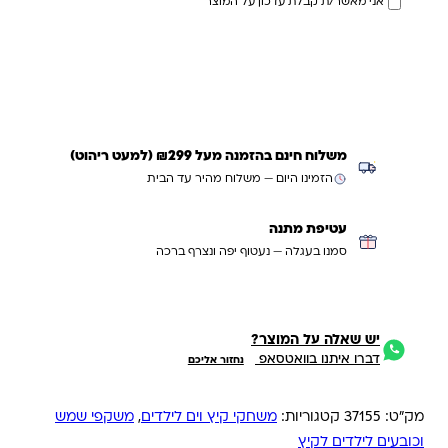
אני מאשר/ת קבלת עדכון על המוצר
עדכנו אותי כשחוזר
משלוח חינם בהזמנה מעל ₪299 (למעט ריהוט)
הזמינו היום — משלוח מהיר עד הבית
עטיפת מתנה
סמנו בעגלה — נעטוף יפה ונצרף ברכה
יש שאלה על המוצר?
דברו איתנו בוואטסאפ
נחזור אליכם
מק"ט:
37155
קטגוריות:
משחקי קיץ וים לילדים
,
משקפי שמש
וכובעים לילדים לקיץ