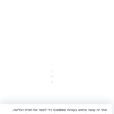
שאלות ותשובות
משאלות
לקוחות מספרים
מועדון לקוחות
תקנון האתר
ביטול עסקה
משלוחים והחזרות
מדיניות פרטיות
הצהרת נגישות
הבלוג של קינדי
יצירת קשר
חדשות ועדכונים
צרו קשר
הבלוג שלנו
03-5293383
המבצעים החמים
office@kindertoys.co.il
החדשים והמומלצים
הרב יעקב לנדא 7, בני ברק
סטטוס הזמנה
א'-ה' 10:00-21:00 • ו' 10:00-
14:00
אתר זה עושה שימוש בעוגיות (cookies) כדי לשפר את חוויית הגלישה,
© 2026 קינדר טויס • כל הזכויות שמורות •
הצהרת נגישות