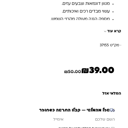
מגוון דוגמאות וצבעים עזים.
עשוי מבדים רכים ואיכותיים.
מספק הגנה מעולה מקרני השמש.
מתאים לכל סוגי השיער והראשים.
קרא עוד
· מק"ט 37155
₪
39.00
המחיר הנוכחי הוא: ₪39.00.
המחיר המקורי היה: ₪50.00.
חיסכון
11.00
₪
₪
50.00
המלאי אזל
אזל מהמלאי — קבלו התראה כשחוזר
אימייל
השם שלכם