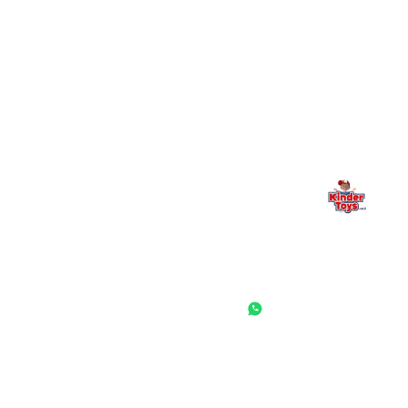
מילה אחרונה, מהלב
Kinder Toys היא לא רק חנות — היא בית למשחק, גילוי וחיבור
משפחתי. אם משהו לא ברור, חסר, או אתם פשוט רוצים להתייעץ
— אנחנו כאן. תמיד.
החנות המובילה לצעצועים, מכשירי כתיבה, חומרי יצירה וציוד לגני ילדים
ובתי ספר. שירות אישי, מחירים הוגנים ואלפי לקוחות מרוצים.
◎
f
ראשי
גננות ומוסדות
הסיפור שלנו
התחבר / הרשם