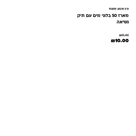
ווין מגוון מנצח
מארז 50 בלוני מים עם תיק
נשיאה
₪
15.00
המחיר המקורי היה: ₪15.00.
המחיר הנוכחי הוא: ₪10.00.
₪
10.00
שאלות ותשובות
אנחנו יודעים שלקנות אונליין זה עניין של אמון. במיוחד כשמדובר
במשחקים ומתנות לילדים — משהו שחייב להיות מדויק, איכותי
ומתאים באמת. ב-Kinder Toys תמצאו שירות אישי, ליווי והכוונה
מהלב — מההזמנה ועד שהחנות מגיעה לידיים שלכם. אנחנו כאן