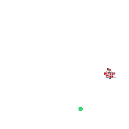
מילה אחרונה, מהלב
Kinder Toys היא לא רק חנות — היא בית למשחק, גילוי וחיבור
משפחתי. אם משהו לא ברור, חסר, או אתם פשוט רוצים להתייעץ
— אנחנו כאן. תמיד.
החנות המובילה לצעצועים, מכשירי כתיבה, חומרי יצירה וציוד לגני ילדים
ובתי ספר. שירות אישי, מחירים הוגנים ואלפי לקוחות מרוצים.
◎
f
ראשי
גננות ומוסדות