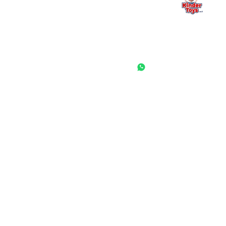
החנות המובילה לצעצועים, מכשירי כתיבה, חומרי יצירה וציוד לגני ילדים
ובתי ספר. שירות אישי, מחירים הוגנים ואלפי לקוחות מרוצים.
◎
f
ראשי
גננות ומוסדות
הסיפור שלנו
התחבר / הרשם
שאלות ותשובות
משאלות
לקוחות מספרים
מועדון לקוחות
תקנון האתר
ביטול עסקה
משלוחים והחזרות
מדיניות פרטיות
הצהרת נגישות
הבלוג של קינדי
יצירת קשר