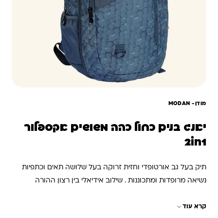
מודן- ‏MODAN
יאנג בנים כחול כהה משושים אקספלור
2in1
תיק בעל גב אורטופדי וחזית זרוקה בעל שלושה תאים וכתפיות
נשיאה מרופדות ומתכוננות . שילוב אידיאלי בין רצון ההורה
לבריאות גב הילד/ה ובין רצון הילד להרגיש גדול ואופנתי ניתן ללכת
קרא עוד
אם התיק בשלמותו וניתן לנתק אותו לשני תיקים עם תיק קטן אם