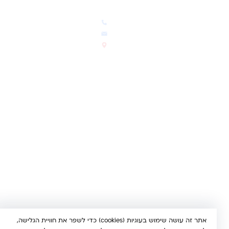
חדשות ועדכונים
צרו קשר
הבלוג שלנו
03-5293383
המבצעים החמים
office@kindertoys.co.il
החדשים והמומלצים
הרב יעקב לנדא 7, בני ברק
סטטוס הזמנה
א'-ה' 10:00-21:00 • ו' 10:00-
14:00
© 2026 קינדר טויס • כל הזכויות שמורות •
הצהרת נגישות
UX/UI & Dev by
Multi Digital
תשלום מאובטח:
Bit
PayPal
ISRACARD
MC
VISA
אתר זה עושה שימוש בעוגיות (cookies) כדי לשפר את חוויית הגלישה,