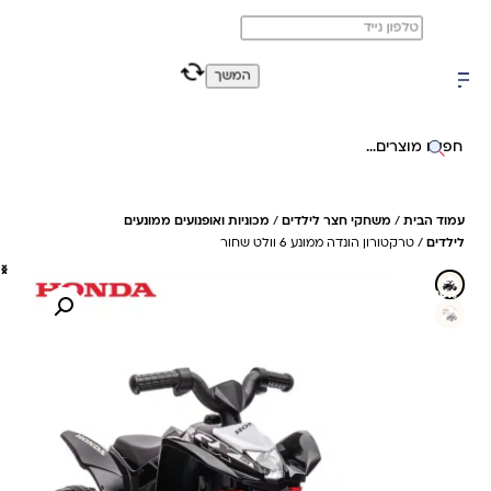
משלוח מהיר חינם בקניה מעל 299 ₪ (למעט ריהוט)
0
0
המשך
חיפוש באתר
עמוד הבית
/
משחקי חצר לילדים
/
מכוניות ואופנועים ממונעים
לילדים
/ טרקטורון הונדה ממונע 6 וולט שחור
20%- חיסכון