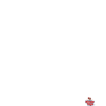
+
Toys וכיצד מצטרפים?
חיפשתי באתר משחק/מוצר מסוים והוא אזל מהמלאי. מה
+
עושים?
+
יש חנות פיזית? איפה היא ומתי אפשר לבקר בה?
מילה אחרונה, מהלב
Kinder Toys היא לא רק חנות — היא בית למשחק, גילוי וחיבור
משפחתי. אם משהו לא ברור, חסר, או אתם פשוט רוצים להתייעץ
— אנחנו כאן. תמיד.