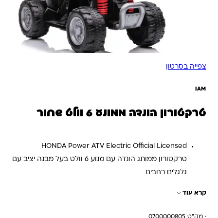
צפייה בסרטון
IAM
טרקטורון הונדה ממונע 6 וולט שחור
HONDA Power ATV Electric Official Licensed
טרקטורון ממותג הונדה עם מנוע 6 וולט בעל מבנה יציב עם
גלגלים רחבים
הטרקטורון מגיע עם פנסים מהירים ודוושת מהירות
קרא עוד
מפרט טכני
SIZE : 65*39*44 cm
· מק"ט 0700000805