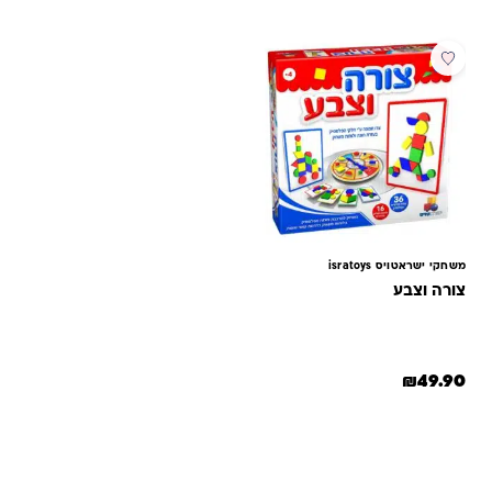
דירוגים של
לקוחות
משחקי ישראטויס isratoys
צורה וצבע
₪
49.90