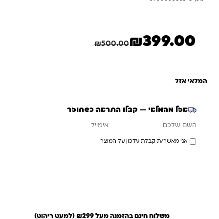
MOTOR : 1*30W
BATTERY : 1*6V4AH
₪
399.00
המחיר הנוכחי הוא: ₪399.00.
המחיר המקורי היה: ₪500.00.
חיסכון
101.00
₪
₪
500.00
המלאי אזל
אזל מהמלאי — קבלו התראה כשחוזר
אימייל
השם שלכם
אני מאשר/ת קבלת עדכון על המוצר
עדכנו אותי כשחוזר
משלוח חינם בהזמנה מעל ₪299 (למעט ריהוט)