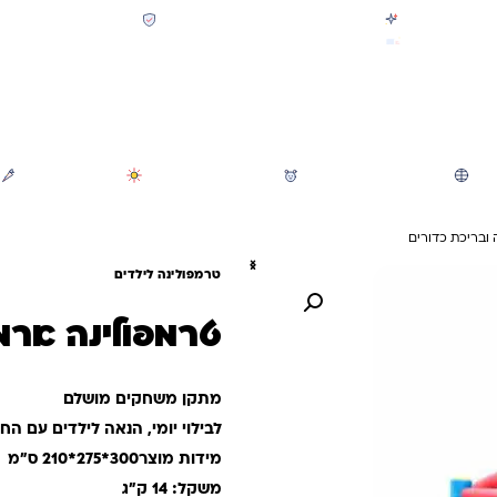
קולקציית חזרה לבית הספר 2026 נחתה
תשלום מאובטח SSL + PCI
משלוח מהיר חינם בקניה מעל 299 ₪ (למעט ריהוט)
חיפוש
משחקי חצר וגינה
הכל לגננת ולגן
מוצרי קיץ
ובריכת כדורים
טרמפולינה לילדים
טרמפולינה ארמ
מתקן משחקים מושלם
לבילוי יומי, הנאה לילדים עם הח
מידות מוצר300*275*210 ס"מ
משקל: 14 ק"ג