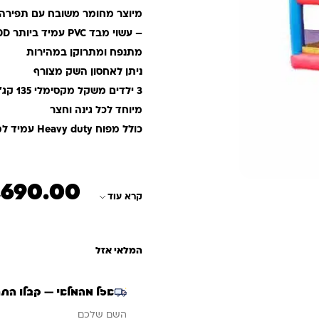
מיוצר מחומר משובח עם תפירה 
– עשוי מבד
PVC
עמיד ביותר 420D
מתנפח ומתרוקן במהירות
ניתן לאחסון השק מצורף
3 ילדים משקל מקסימלי 135 קג’
מיוחד לכל גינה וחצר
כולל מפוח Heavy duty עמיד למים (התזות)350W
,690.00
המחיר הנוכחי הוא: ₪1,690.00
המחיר המקורי היה: 1,800.00
קרא עוד
המלאי אזל
אזל מהמלאי — קבלו הת
אימייל
השם שלכם