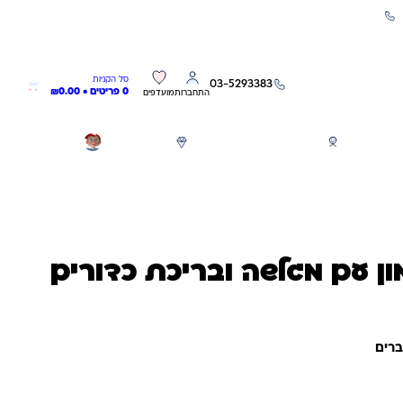
שירות אישי 03-5293383
0
0
סל הקניות
03-5293383
0 פריטים •
0.00
₪
התחברות
מועדפים
חגים
משחקים לפי גילאים
מותגים
GIFT CARD
ון עם מגלשה ובריכת כדורים
ברים