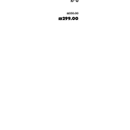
ס"מ
₪
350.00
המחיר המקורי היה: ₪350.00.
המחיר הנוכחי הוא: ₪299.00.
₪
299.00