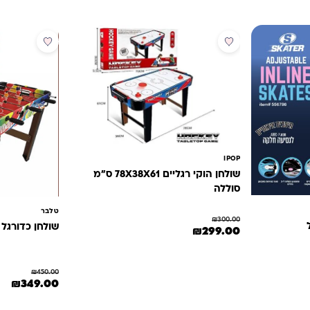
מבצע
מבצע
IPOP
שולחן הוקי רגליים 78X38X61 ס"מ
סוללה
טלבר
₪
300.00
שולחן כדורגל 
המחיר המקורי היה: ₪300.00.
המחיר הנוכחי הוא: ₪299.00.
₪
299.00
₪
450.00
₪169.0.
המחיר המקורי היה
המחי
₪
349.00
ניתן לבחור את האפשרויות בעמוד המוצר