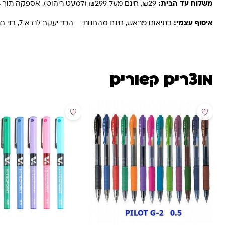
משלוח עד הבית:
₪29, חינם מעל ₪299 (למעט ריהוט). אספקה תוך 2-4 ימי עסקים. באזורים רחוקים, קיבוצים ויישובים — עד 6 ימי עסקים.
איסוף עצמי:
בתיאום מראש, חינם מהחנות — הרב יעקב לנדא 7, בני ברק.
מוצרים קשורים
מבצע