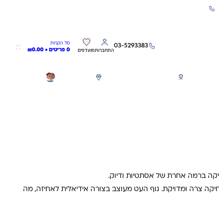
שירות אישי 03-5293383
0
0
סל הקניות
03-5293383
0 פריטים •
0.00
₪
התחברות
מועדפים
חגים
משחקים לפי גילאים
מותגים
GIFT CARD
יקה ברמה אחרת של אסתטיות ודיוק.
קה צרה ומדויקת. גוף העט מעוצב בצורה אידיאלית לאחיזה, מה
קה. – הזמינו כעת במחיר מיוחד און ליין.