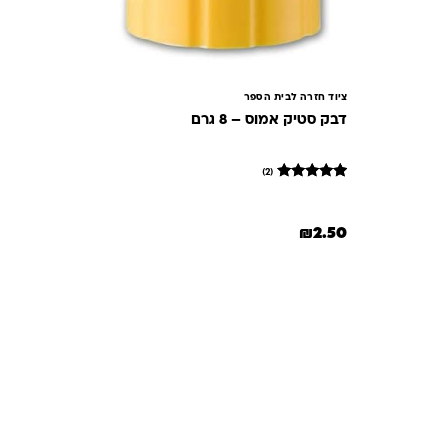
ציוד חזרה לבית הספר
דבק סטיק אמוס – 8 גרם
(2)
2
מדורגים
5
מתוך 5
₪
2.50
מבוסס על
דירוגים של
לקוחות
תשובות