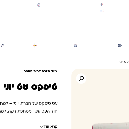
קולקציית חזרה לבית הספר 2026 נחתה
תשלום מאובטח SSL + PCI
משלוח מהיר חינם בקניה מעל 299 ₪ (למעט ריהוט)
חיפוש
משחקי חצר וגינה
הכל לגננת ולגן
מוצרי קיץ
ט יוני
ציוד חזרה לבית הספר
טיפקס עט יוני
עט טיפקס של חברת ‘יוני’ – למח
חוד העט עשוי ממתכת דקה, למחי
שאפשר שליטה מרבית בפעולת המחי
קרא עוד