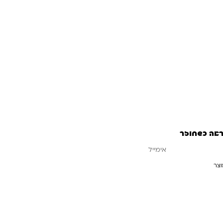
כון
2.10
₪
ראה כשחוזר
וצר
עדכנו אותי כשחוזר