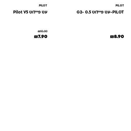
PILOT
PILOT
PILOT-עט פיילוט G2- 0.5
עט פיילוט Pilot V5
₪
10.00
המחיר המקורי היה: ₪10.00.
המחיר הנוכחי הוא: .90
₪
7.90
₪
8.90
למוצר זה יש מספר סוגים. ניתן לבחור את האפשרויות בעמוד המוצר
למוצר זה יש מספר סוגים. 