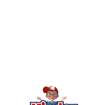
חיפשתי באתר משחק/מוצר מסוים והוא אזל מהמלאי. מה עושים?
יש חנות פיזית? איפה היא ומתי אפשר לבקר בה?
מילה אחר
Kinder Toys היא לא רק חנות — היא 
חסר, או אתם פשוט רוצים ל
רא
הסי
שא
לק
מוע
תק