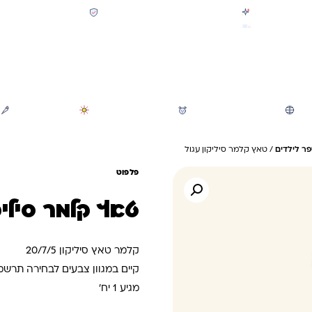
קולקציית חזרה לבית הספר 2026 נחתה
תשלום מאובטח SSL + PCI
משלוח מהיר חינם בקניה מעל 299 ₪ (למעט ריהוט)
חיפוש
משחקי חצר וגינה
הכל לגננת ולגן
מוצרי קיץ
ר לילדים
/ טאץ קלמר סיליקון עגול
פלפוט
טאץ קלמר סיליק
קלמר טאץ סיליקון 20/7/5
קיים במגוון צבעים לבחירה תרשמ
מגיע 1 יח’