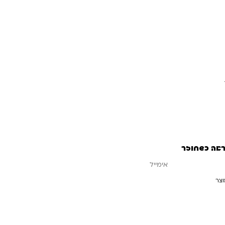
חיסכון
15.00
₪
ראה כשחוזר
וצר
עדכנו אותי כשחוזר