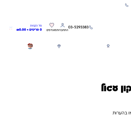
שירות אישי 03-5293383
0
0
סל הקניות
03-5293383
0 פריטים •
0.00
₪
התחברות
מועדפים
חגים
משחקים לפי גילאים
מותגים
GIFT CARD
ון עגול
ו בהערות