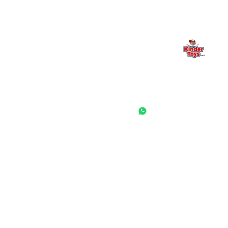
החנות המובילה לצעצועים, מכשירי כתיבה, חומרי יצירה וציוד לגני ילדים
ובתי ספר. שירות אישי, מחירים הוגנים ואלפי לקוחות מרוצים.
◎
f
ראשי
גננות ומוסדות
הסיפור שלנו
התחבר / הרשם
שאלות ותשובות
משאלות
לקוחות מספרים
מועדון לקוחות
תקנון האתר
ביטול עסקה
משלוחים והחזרות