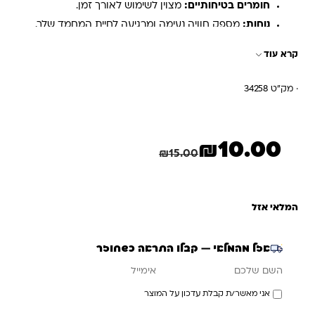
חומרים בטיחותיים:
מצוין לשימוש לאורך זמן.
נוחות:
מספק חוויה נעימה ומרגיעה לחיית המחמד שלך.
גודל מתאים:
למגוון גדלים ומינים של חיות מחמד.
קרא עוד
· מק"ט 34258
₪
10.00
המחיר הנוכחי הוא: ₪10.00.
המחיר המקורי היה: ₪15.00.
חיסכון
5.00
₪
₪
15.00
המלאי אזל
אזל מהמלאי — קבלו התראה כשחוזר
אימייל
השם שלכם
אני מאשר/ת קבלת עדכון על המוצר