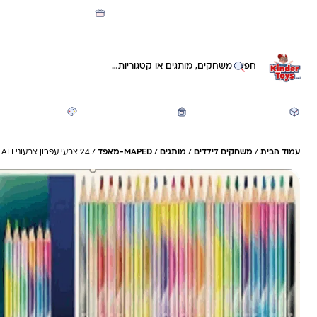
מועדון קינדי -קאשבק 5% חזרה על כל קנייה
חיפוש באתר
משחקים ותעסוקה
חזרה לבית הספר
יצירה ואומנות
עמוד הבית
/
משחקים לילדים
/
מותגים
/
MAPED-מאפד
/ 24 צבעי עפרון צבעוניNIGHTFALL מאפד Maped