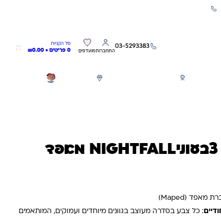
שירות אישי 03-5293383
0
0
סל הקניות
03-5293383
0 פריטים •
0.00
₪
התחברות
מועדפים
חגים
משחקים לפי גילאים
מותגים
GIFT CARD
24 צבעי עפרון צבעוניNIGHTFALL מאפד
: כל צבע בסדרה מעוצב בגוונים מיוחדים ועמוקים, המותאמים