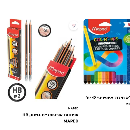
מבצע
צבעי עפרון ללא חידוד אינפיניטי 12 יח’
MAPED
עפרונות אורטופדיים +מחק HB
ה: ₪25.00.
הנוכחי הוא: ₪14.90.
MAPED