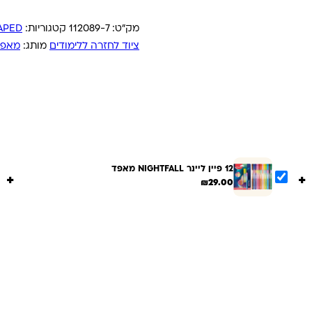
מק"ט:
112089-7
קטגוריות:
MAPED-מ
ציוד לחזרה ללימודים
מותג:
מאפד ed
12 פיין ליינר NIGHTFALL מאפד
+
+
₪
29.00