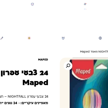
קולקציית חזרה לבית הספר 2026 נחתה
תשלום מאובטח SSL + PCI
משלוח מהיר חינם בקניה מעל 299 ₪ (למעט ריהוט)
חיפוש
משחקי חצר וגינה
הכל לגננת ולגן
מוצרי קיץ
MAPED
Maped
24 צבעי עפרון NIGHTFALL – חברת מאפד (Maped)
מאפיינים עיקריים:
–
24 גוונים ייחודיים