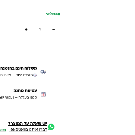
במלאי
כמות של 24 צבעי עפרון צבעוניNIGHTFALL מאפד Maped
+
−
הוספה
קנייה
משלוח חינם בהזמנה מעל ₪299 (למעט
הזמינו היום — משלוח
עטיפת מתנה
סמנו בעגלה — נעטוף יפה
יש שאלה על המוצר?
דברו איתנו בוואטסאפ
זמיני