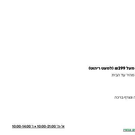
 לסל
 מהירה
 ריהוט)
 מהיר עד הבית
 ונצרף ברכה
א'-ה' 10:00-21:00 • ו' 10:00-14:00
ם עכשיו