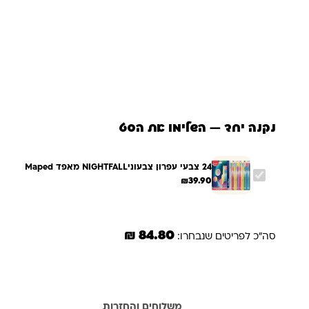
נקנה יחד — השלימו את הסט
24 צבעי עפרון צבעוניNIGHTFALL מאפד Maped
₪
39.90
84.80 ₪
סה"כ לפריטים שנבחרו:
מידע נוסף
משלוחים והחזרות