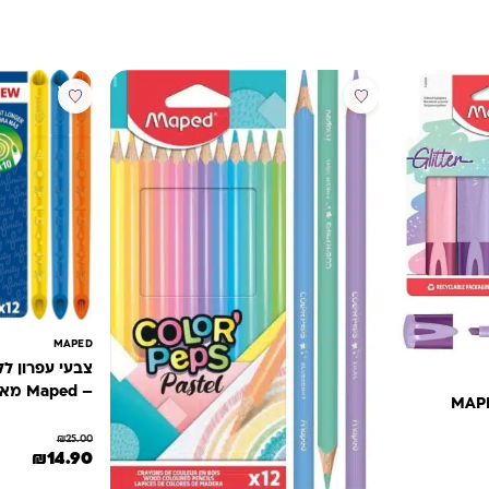
מבצע
מבצע
MAPED
– Maped מאפד
₪
25.00
המחיר המקורי הי
המחיר 
₪
14.90