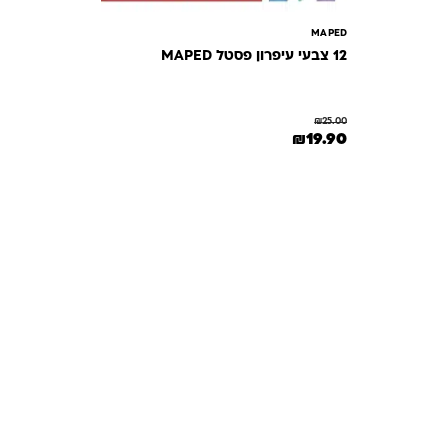
MAPED
12 צבעי עיפרון פסטל MAPED
₪
25.00
המחיר המקורי היה: ₪25.00.
המחיר הנוכחי הוא: ₪19.90.
₪
19.90
תשובות
מון. במיוחד כשמדובר במשחקים ומתנות לילדים
— משהו שחייב להיות מדויק, איכותי ומתאים באמת. ב-Kinder Toys תמצאו שירות אישי, ליווי
לידיים שלכם. אנחנו כאן כדי שתוכלו להזמין