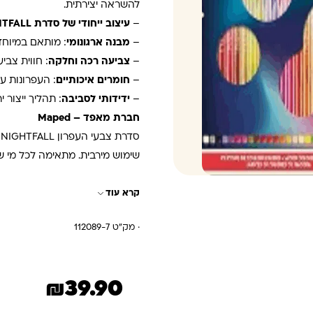
להשראה יצירתית.
–
עיצוב ייחודי של סדרת NIGHTFALL
–
מבנה ארגונומי
: מותאם במיוח
–
צביעה רכה וחלקה
: חווית צבי
–
חומרים איכותיים
: העפרונות ע
–
ידידותי לסביבה
: תהליך ייצור 
חברת מאפד – Maped
שימוש מירבית. מתאימה לכל מי שמ
קרא עוד
· מק"ט 112089-7
₪
39.90