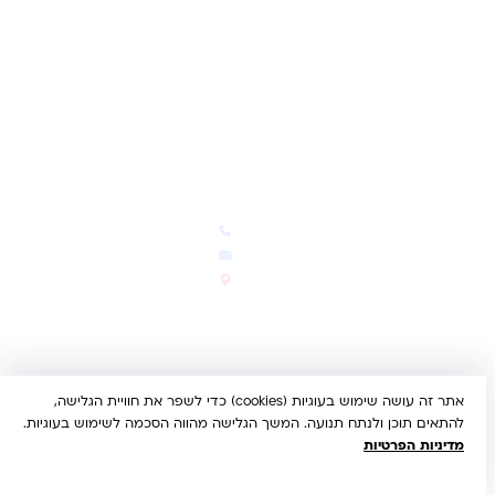
ביטול עסקה
משלוחים והחזרות
מדיניות פרטיות
הצהרת נגישות
הבלוג של קינדי
יצירת קשר
חדשות ועדכונים
צרו קשר
הבלוג שלנו
03-5293383
המבצעים החמים
office@kindertoys.co.il
החדשים והמומלצים
הרב יעקב לנדא 7, בני ברק
סטטוס הזמנה
א'-ה' 10:00-21:00 • ו' 10:00-
14:00
אתר זה עושה שימוש בעוגיות (cookies) כדי לשפר את חוויית הגלישה,
© 2026 קינדר טויס • כל הזכויות שמורות •
הצהרת נגישות
להתאים תוכן ולנתח תנועה. המשך הגלישה מהווה הסכמה לשימוש בעוגיות.
UX/UI & Dev by
Multi Digital
מדיניות הפרטיות
תשלום מאובטח:
Bit
PayPal
ISRACARD
MC
VISA
הבנתי, מאשר/ת