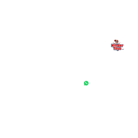
— אנחנו כאן. תמיד.
החנות המובילה לצעצועים, מכשירי כתיבה, חומרי יצירה וציוד לגני ילדים
ובתי ספר. שירות אישי, מחירים הוגנים ואלפי לקוחות מרוצים.
◎
f
ראשי
גננות ומוסדות
הסיפור שלנו
התחבר / הרשם
שאלות ותשובות
משאלות
לקוחות מספרים
מועדון לקוחות
תקנון האתר