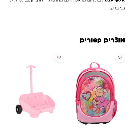
איסוף עצמי:
בתיאום מראש, חינם מהחנות — הרב יעקב לנדא 7,
בני ברק.
מוצרים קשורים
מבצע
מבצע