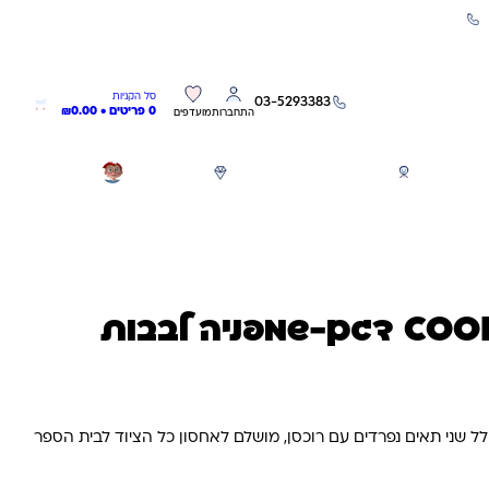
שירות אישי 03-5293383
0
0
סל הקניות
03-5293383
0 פריטים •
0.00
₪
התחברות
מועדפים
חגים
משחקים לפי גילאים
מותגים
GIFT CARD
קלמר 2 תאים COOL דגם-שמפניה לבבות
COO . הקלמר כולל שני תאים נפרדים עם רוכסן, מושלם לאחסון כל הציוד לבית הספר