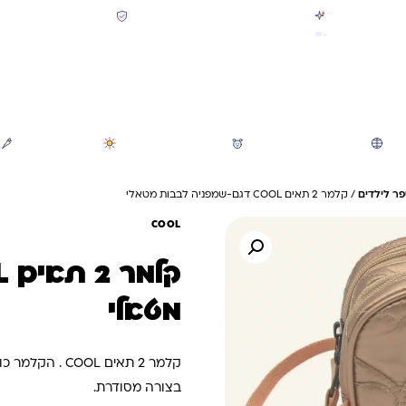
קולקציית חזרה לבית הספר 2026 נחתה
תשלום מאובטח SSL + PCI
משלוח מהיר חינם בקניה מעל 299 ₪ (למעט ריהוט)
חיפוש
משחקי חצר וגינה
הכל לגננת ולגן
מוצרי קיץ
ר לילדים
/ קלמר 2 תאים COOL דגם-שמפניה לבבות מטאלי
COOL
מטאלי
קלמר 2 תאים L
בצורה מסודרת.