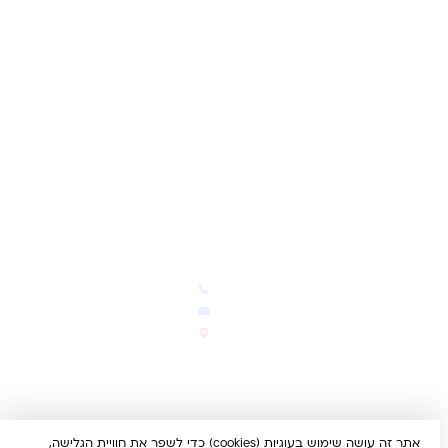
שאלות ותשובות
משאלות
לקוחות מספרים
מועדון לקוחות
תקנון האתר
ביטול עסקה
משלוחים והחזרות
מדיניות פרטיות
הצהרת נגישות
הבלוג של קינדי
יצירת קשר
חדשות ועדכונים
צרו קשר
הבלוג שלנו
03-5293383
המבצעים החמים
office@kindertoys.co.il
החדשים והמומלצים
הרב יעקב לנדא 7, בני ברק
סטטוס הזמנה
א'-ה' 10:00-21:00 • ו' 10:00-
14:00
אתר זה עושה שימוש בעוגיות (cookies) כדי לשפר את חוויית הגלישה,