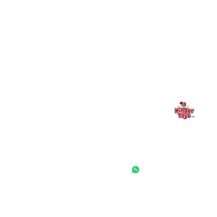
מילה אחרונה, מהלב
Kinder Toys היא לא רק חנות — היא בית למשחק, גילוי וחיבור
משפחתי. אם משהו לא ברור, חסר, או אתם פשוט רוצים להתייעץ
— אנחנו כאן. תמיד.
החנות המובילה לצעצועים, מכשירי כתיבה, חומרי יצירה וציוד לגני ילדים
ובתי ספר. שירות אישי, מחירים הוגנים ואלפי לקוחות מרוצים.
◎
f
ראשי
גננות ומוסדות
הסיפור שלנו
התחבר / הרשם