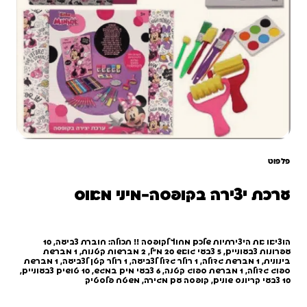
פלפוט
ערכת יצירה בקופסה-מיני מאוס
הוציאו את היצירתיות שלכם מחוץ לקופסה !! תכולה: חוברת צביעה, 10
עפרונות צבעוניים, 5 צבעי גואש 20 מ"ל, 2 מברשות קטנות, 1 מברשת
בינונית, 1 מברשת גדולה, 1 רולר גדול לצביעה, 1 רולר קטן לצביעה, 1 מברשת
ספוג גדולה, 1 מברשת ספוג קטנה, 6 צבעי מים במגש, 10 טושים צבעוניים,
10 צבעי קריונס שונים, קופסה עם מגירה, משטח פלסטיק