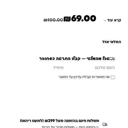
₪
69.00
המחיר הנוכחי הוא: ₪69.00.
המחיר המקורי היה: ₪100.00.
חיסכון
31.00
₪
₪
100.00
קרא עוד
המלאי אזל
אזל מהמלאי — קבלו התראה כשחוזר
אימייל
השם שלכם
אני מאשר/ת קבלת עדכון על המוצר
עדכנו אותי כשחוזר
משלוח חינם בהזמנה מעל ₪299 (למעט ריהוט)
הזמינו היום — משלוח מהיר עד הבית