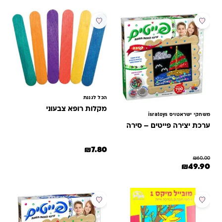
מבצע
הכל לגננת
מקלות רופא צבעוני
משחקי ישראטויס isratoys
ערכת יצירה פייטים – סירה
₪
7.80
₪
60.00
המחיר המקורי היה: ₪60.00.
המחיר הנוכחי הוא: ₪49.90.
₪
49.90
מבצע
מבצע