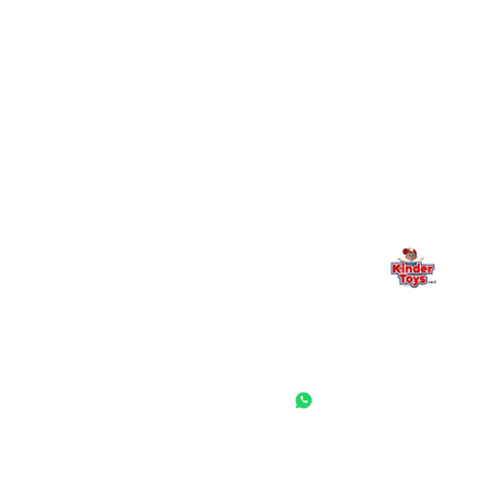
מילה אחרונה, מהלב
Kinder Toys היא לא רק חנות — היא בית למשחק, גילוי וחיבור
משפחתי. אם משהו לא ברור, חסר, או אתם פשוט רוצים להתייעץ
— אנחנו כאן. תמיד.
החנות המובילה לצעצועים, מכשירי כתיבה, חומרי יצירה וציוד לגני ילדים
ובתי ספר. שירות אישי, מחירים הוגנים ואלפי לקוחות מרוצים.
◎
f
ראשי
גננות ומוסדות